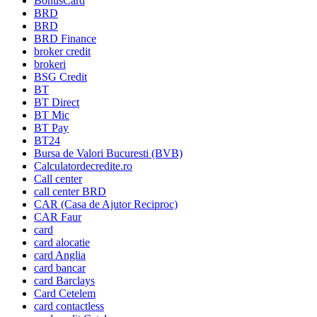
BonusCard
BRD
BRD
BRD Finance
broker credit
brokeri
BSG Credit
BT
BT Direct
BT Mic
BT Pay
BT24
Bursa de Valori Bucuresti (BVB)
Calculatordecredite.ro
Call center
call center BRD
CAR (Casa de Ajutor Reciproc)
CAR Faur
card
card alocatie
card Anglia
card bancar
card Barclays
Card Cetelem
card contactless