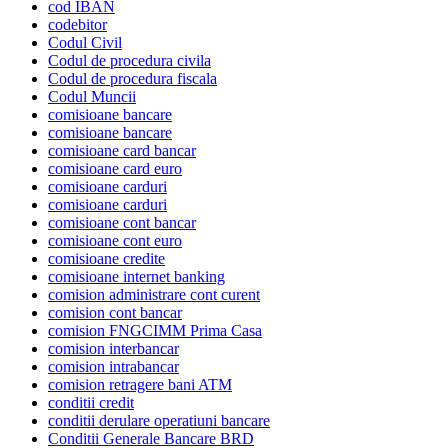
cod IBAN
codebitor
Codul Civil
Codul de procedura civila
Codul de procedura fiscala
Codul Muncii
comisioane bancare
comisioane bancare
comisioane card bancar
comisioane card euro
comisioane carduri
comisioane carduri
comisioane cont bancar
comisioane cont euro
comisioane credite
comisioane internet banking
comision administrare cont curent
comision cont bancar
comision FNGCIMM Prima Casa
comision interbancar
comision intrabancar
comision retragere bani ATM
conditii credit
conditii derulare operatiuni bancare
Conditii Generale Bancare BRD