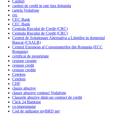
Carduri
carduri de credit in rate fara dobanda
cartela Vodafone
cec
CEC Bank
CEC Bank
Centrala Riscului de Credit (CRC)
Centrala Riscului de Credit (CRC)
Centrul de Solutionare Alternativa a Litigiilor in domeniul
Bancar (CSALB)
Centrul European al Consumatorilor din Romania (ECC
Romania)
certificat de proprietate
cesiune creante
cesiune credit
cesiune credite
Cetelem
Cetelem
CHF
clauze abuzive
clauze abuzive contract Vodafone
Clauzele abuzive dintr-un contract de credit
Click 24 Banking
co-imprumutat
Cod de utilizator myBRD net