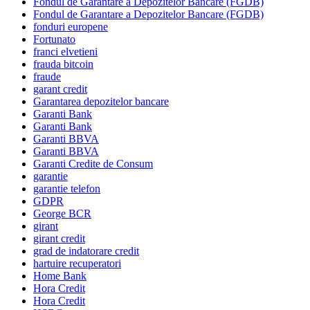
Fondul de Garantare a Depozitelor Bancare (FGDB)
Fondul de Garantare a Depozitelor Bancare (FGDB)
fonduri europene
Fortunato
franci elvetieni
frauda bitcoin
fraude
garant credit
Garantarea depozitelor bancare
Garanti Bank
Garanti Bank
Garanti BBVA
Garanti BBVA
Garanti Credite de Consum
garantie
garantie telefon
GDPR
George BCR
girant
girant credit
grad de indatorare credit
hartuire recuperatori
Home Bank
Hora Credit
Hora Credit