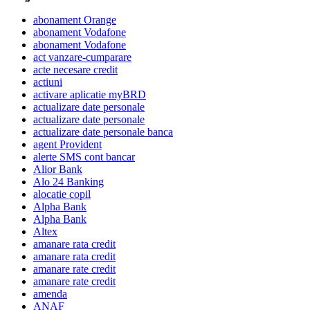
abonament Orange
abonament Vodafone
abonament Vodafone
act vanzare-cumparare
acte necesare credit
actiuni
activare aplicatie myBRD
actualizare date personale
actualizare date personale
actualizare date personale banca
agent Provident
alerte SMS cont bancar
Alior Bank
Alo 24 Banking
alocatie copil
Alpha Bank
Alpha Bank
Altex
amanare rata credit
amanare rata credit
amanare rate credit
amanare rate credit
amenda
ANAF