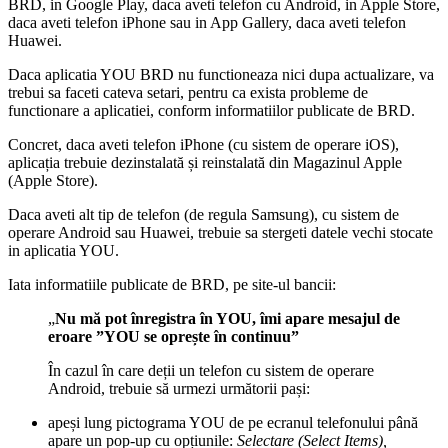
BRD, in Google Play, daca aveti telefon cu Android, in Apple Store,
daca aveti telefon iPhone sau in App Gallery, daca aveti telefon
Huawei.
Daca aplicatia YOU BRD nu functioneaza nici dupa actualizare, va
trebui sa faceti cateva setari, pentru ca exista probleme de
functionare a aplicatiei, conform informatiilor publicate de BRD.
Concret, daca aveti telefon iPhone (cu sistem de operare iOS),
aplicația trebuie dezinstalată și reinstalată din Magazinul Apple
(Apple Store).
Daca aveti alt tip de telefon (de regula Samsung), cu sistem de
operare Android sau Huawei, trebuie sa stergeti datele vechi stocate
in aplicatia YOU.
Iata informatiile publicate de BRD, pe site-ul bancii:
„
Nu mă pot înregistra în YOU, îmi apare mesajul de
eroare ”YOU se oprește în continuu”
În cazul în care deții un telefon cu sistem de operare
Android, trebuie să urmezi următorii pași:
apeși lung pictograma YOU de pe ecranul telefonului până
apare un pop-up cu opțiunile:
Selectare (Select Items),