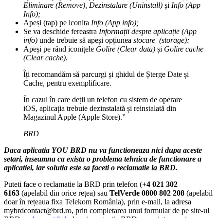
Eliminare (Remove), Dezinstalare (Uninstall)
și
Info (App
Info);
Apeși (tap) pe iconita
Info (App info);
Se va deschide fereastra
Informații despre aplicație (App
info)
unde trebuie să apeși opțiunea
stocare (storage);
Apeși pe rând iconițele
Golire (Clear data)
și
Golire cache
(Clear cache).
Îți recomandăm să parcurgi și ghidul de Șterge Date și
Cache, pentru exemplificare.
În cazul în care deții un telefon cu sistem de operare
iOS, aplicația trebuie dezinstalată și reinstalată din
Magazinul Apple (Apple Store).”
BRD
Daca aplicatia YOU BRD nu va functioneaza nici dupa aceste
setari, inseamna ca exista o problema tehnica de functionare a
aplicatiei, iar solutia este sa faceti o reclamatie la BRD.
Puteti face o reclamatie la BRD prin telefon (
+4 021 302
6163
(apelabil din orice rețea) sau
TelVerde 0800 802 208
(apelabil
doar în rețeaua fixa Telekom România), prin e-mail, la adresa
mybrdcontact@brd.ro, prin completarea unui formular de pe site-ul