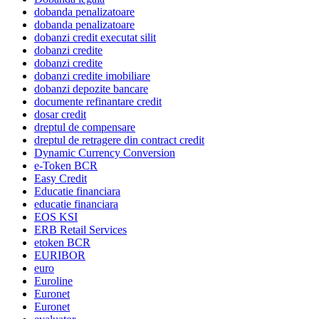
dobanda penalizatoare
dobanda penalizatoare
dobanzi credit executat silit
dobanzi credite
dobanzi credite
dobanzi credite imobiliare
dobanzi depozite bancare
documente refinantare credit
dosar credit
dreptul de compensare
dreptul de retragere din contract credit
Dynamic Currency Conversion
e-Token BCR
Easy Credit
Educatie financiara
educatie financiara
EOS KSI
ERB Retail Services
etoken BCR
EURIBOR
euro
Euroline
Euronet
Euronet