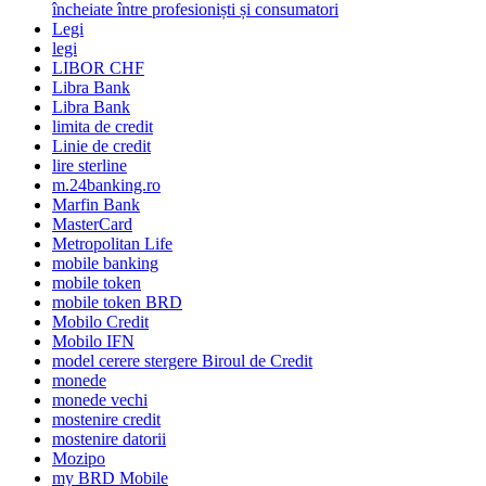
încheiate între profesioniști și consumatori
Legi
legi
LIBOR CHF
Libra Bank
Libra Bank
limita de credit
Linie de credit
lire sterline
m.24banking.ro
Marfin Bank
MasterCard
Metropolitan Life
mobile banking
mobile token
mobile token BRD
Mobilo Credit
Mobilo IFN
model cerere stergere Biroul de Credit
monede
monede vechi
mostenire credit
mostenire datorii
Mozipo
my BRD Mobile