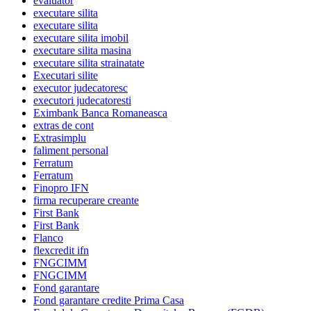
evaluator
executare silita
executare silita
executare silita imobil
executare silita masina
executare silita strainatate
Executari silite
executor judecatoresc
executori judecatoresti
Eximbank Banca Romaneasca
extras de cont
Extrasimplu
faliment personal
Ferratum
Ferratum
Finopro IFN
firma recuperare creante
First Bank
First Bank
Flanco
flexcredit ifn
FNGCIMM
FNGCIMM
Fond garantare
Fond garantare credite Prima Casa