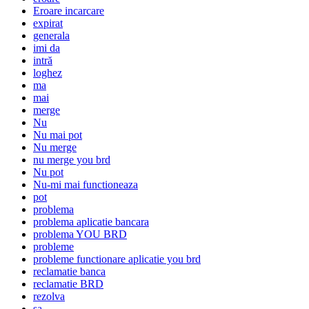
Eroare incarcare
expirat
generala
imi da
intră
loghez
ma
mai
merge
Nu
Nu mai pot
Nu merge
nu merge you brd
Nu pot
Nu-mi mai functioneaza
pot
problema
problema aplicatie bancara
problema YOU BRD
probleme
probleme functionare aplicatie you brd
reclamatie banca
reclamatie BRD
rezolva
sa