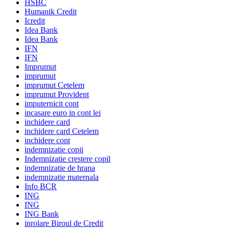
HSBC
Humanik Credit
Icredit
Idea Bank
Idea Bank
IFN
IFN
Imprumut
imprumut
imprumut Cetelem
imprumut Provident
imputernicit cont
incasare euro in cont lei
inchidere card
inchidere card Cetelem
inchidere cont
indemnizatie copii
Indemnizatie crestere copil
indemnizatie de hrana
indemnizatie maternala
Info BCR
ING
ING
ING Bank
inrolare Biroul de Credit