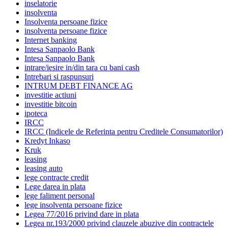
inselatorie
insolventa
Insolventa persoane fizice
insolventa persoane fizice
Internet banking
Intesa Sanpaolo Bank
Intesa Sanpaolo Bank
intrare/iesire in/din tara cu bani cash
Intrebari si raspunsuri
INTRUM DEBT FINANCE AG
investitie actiuni
investitie bitcoin
ipoteca
IRCC
IRCC (Indicele de Referinta pentru Creditele Consumatorilor)
Kredyt Inkaso
Kruk
leasing
leasing auto
lege contracte credit
Lege darea in plata
lege faliment personal
lege insolventa persoane fizice
Legea 77/2016 privind dare in plata
Legea nr.193/2000 privind clauzele abuzive din contractele