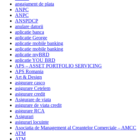
angajament de plata
ANPC
ANPC
ANSPDCP
anulare datorii
aplicatie banca
aplicatie George
aplicatie mobile banking
aplicatie mobile banking
aplicatie myBRD
aplicatie YOU BRD
APS – ASSET PORTFOLIO SERVICING
APS Romania
Art & Design
asigurare casco
asigurare Cetelem
asigurare credit
Asigurare de viata
asigurare de viata credit
asigurare RCA
Asigurari
asigurari locuinte
Asociatia de Management al Creantelor Comerciale – AMCC
ATM
ATM