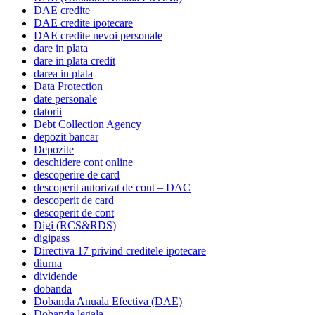
DAE credite
DAE credite ipotecare
DAE credite nevoi personale
dare in plata
dare in plata credit
darea in plata
Data Protection
date personale
datorii
Debt Collection Agency
depozit bancar
Depozite
deschidere cont online
descoperire de card
descoperit autorizat de cont – DAC
descoperit de card
descoperit de cont
Digi (RCS&RDS)
digipass
Directiva 17 privind creditele ipotecare
diurna
dividende
dobanda
Dobanda Anuala Efectiva (DAE)
Dobanda legala