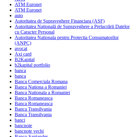
ATM Euronet
ATM Euronet
auto
Autoritatea de Supraveghere Financiara (ASF)
Autoritatea Naţională de Supraveghere a Prelucrării Datelor
cu Caracter Personal
Autoritatea Nationala pentru Protectia Consumatorilor
(ANPC)
avocat
Axi card
B2Kapital
b2kapital portfolio
banca
banca
Banca Comerciala Romana
Banca Nationa a Romaniei
Banca Nationala a Romaniei
Banca Romaneasca
Banca Romaneasca
Banca Transilvania
Banca Transilvania
banci
bancnote
bancnote vechi
Banco Santander