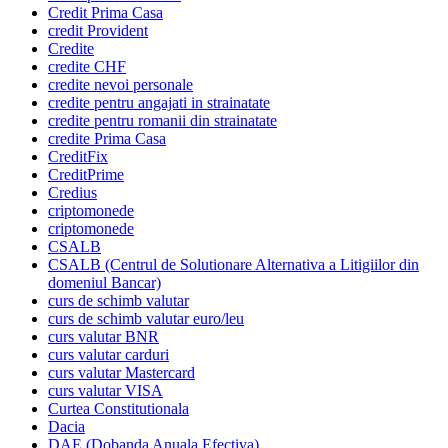
Credit Prima Casa
credit Provident
Credite
credite CHF
credite nevoi personale
credite pentru angajati in strainatate
credite pentru romanii din strainatate
credite Prima Casa
CreditFix
CreditPrime
Credius
criptomonede
criptomonede
CSALB
CSALB (Centrul de Solutionare Alternativa a Litigiilor din
domeniul Bancar)
curs de schimb valutar
curs de schimb valutar euro/leu
curs valutar BNR
curs valutar carduri
curs valutar Mastercard
curs valutar VISA
Curtea Constitutionala
Dacia
DAE (Dobanda Anuala Efectiva)