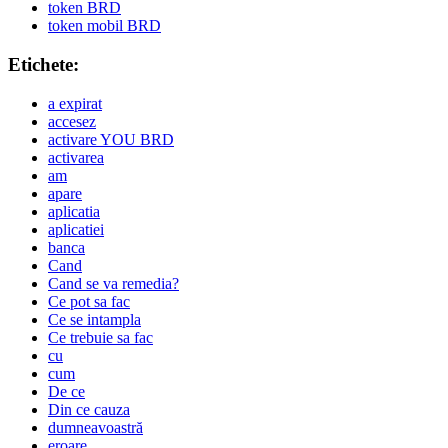
token BRD
token mobil BRD
Etichete:
a expirat
accesez
activare YOU BRD
activarea
am
apare
aplicatia
aplicatiei
banca
Cand
Cand se va remedia?
Ce pot sa fac
Ce se intampla
Ce trebuie sa fac
cu
cum
De ce
Din ce cauza
dumneavoastră
eroare