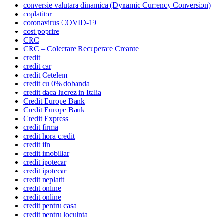
conversie valutara dinamica (Dynamic Currency Conversion)
coplatitor
coronavirus COVID-19
cost poprire
CRC
CRC – Colectare Recuperare Creante
credit
credit car
credit Cetelem
credit cu 0% dobanda
credit daca lucrez in Italia
Credit Europe Bank
Credit Europe Bank
Credit Express
credit firma
credit hora credit
credit ifn
credit imobiliar
credit ipotecar
credit ipotecar
credit neplatit
credit online
credit online
credit pentru casa
credit pentru locuinta