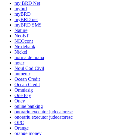
my BRD Net
mybrd
myBRD
myBRD net
myBRD SMS
Nature
NeoBT
NEOcont
Nextebank
Nickel
norma de hrana
notar
Noul Cod Civil
numerar
Ocean Credit
Ocean Credit
Omniasig
One Pay
Oney
online banking
onorariu executor judecatoresc
onorariu executor judecatoresc
OPC
Orange
orange money