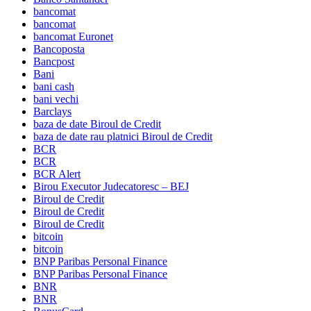
bancomat
bancomat
bancomat Euronet
Bancoposta
Bancpost
Bani
bani cash
bani vechi
Barclays
baza de date Biroul de Credit
baza de date rau platnici Biroul de Credit
BCR
BCR
BCR Alert
Birou Executor Judecatoresc – BEJ
Biroul de Credit
Biroul de Credit
Biroul de Credit
bitcoin
bitcoin
BNP Paribas Personal Finance
BNP Paribas Personal Finance
BNR
BNR