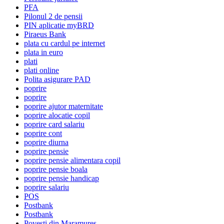
PFA
Pilonul 2 de pensii
PIN aplicatie myBRD
Piraeus Bank
plata cu cardul pe internet
plata in euro
plati
plati online
Polita asigurare PAD
poprire
poprire
poprire ajutor maternitate
poprire alocatie copil
poprire card salariu
poprire cont
poprire diurna
poprire pensie
poprire pensie alimentara copil
poprire pensie boala
poprire pensie handicap
poprire salariu
POS
Postbank
Postbank
Povesti din Maramureș