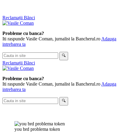
Skip
Reclamații Bănci
to
content
Probleme cu banca?
Iti raspunde Vasile Coman, jurnalist la Bancherul.ro
Adauga
intrebarea ta
Cauta
🔍
in
Reclamații Bănci
site
Probleme cu banca?
Iti raspunde Vasile Coman, jurnalist la Bancherul.ro
Adauga
intrebarea ta
Cauta
🔍
in
site
you brd problema token