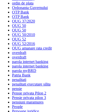
ordin de plata
Ordonanta Guvernului
OTP Bank
OTP Bank
OUG 37/2020
OUG 50
OUG 50
OUG 50/2010
OUG 52
OUG 52/2016
OUG amanare rata credit
overdraft
overdraft
parola internet banking
parola internet banking
parola myBRD
Patria Bank
penalitati
penalitati executare silita
pensie
Pensie privata Pilon 2
Pensie privata pilon 3
pensiuni maramures
People
Persoane juridice