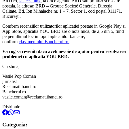
BRD.ro,
la acest link
, la orice agentie BRD sau printr-o scrisoare
postala, la adresa: BRD – Groupe Société Générale, Direcția
Calitate, Bd. Ion Mihalache nr. 1 – 7, Sector 1, cod poștal 011171,
București.
Conform recenziilor utilizatorilor aplicatiei postate in Google Play si
App Store, aplicatia YOU BRD are o nota mica, de 2,5 din 5, fiind
pe penultimul loc in topul aplicatiilor bancare,
conform
clasamentului Bancherul.ro.
Va rog sa reveniti daca aveti nevoie de ajutor pentru rezolvarea
problemei cu aplicatia YOU BRD.
Cu stima,
Vasile Pop Coman
jurnalist
Reclamatiibanci.ro
Bancherul.ro
vasile.coman@reclamatiibanci.ro
Distribuie
Categoria: