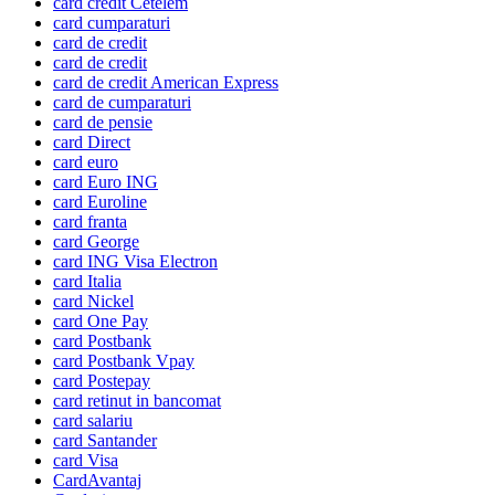
card credit Cetelem
card cumparaturi
card de credit
card de credit
card de credit American Express
card de cumparaturi
card de pensie
card Direct
card euro
card Euro ING
card Euroline
card franta
card George
card ING Visa Electron
card Italia
card Nickel
card One Pay
card Postbank
card Postbank Vpay
card Postepay
card retinut in bancomat
card salariu
card Santander
card Visa
CardAvantaj