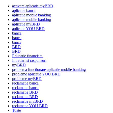
activare aplicatie myBRD
aplicatie banca
aplicatie mobile banking
aplicatie mobile banking
aplicatie myBRD
aplicatie YOU BRD
banca
banca
banci
BRD
BRD
Educatie financiara
Intrebari si raspunsuri
myBRD
problema functionare aplicatie mobile banking
probleme aplicatie YOU BRD
probleme myBRD
reclamatie banca
reclamatie banca
reclamatie BRD
reclamatie BRD
reclamatie myBRD
reclamatie YOU BRD
Toate