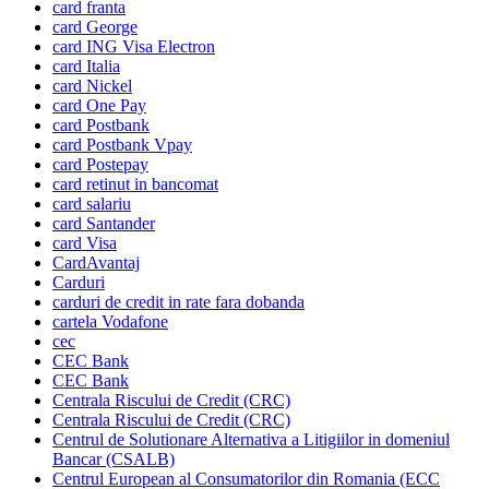
card franta
card George
card ING Visa Electron
card Italia
card Nickel
card One Pay
card Postbank
card Postbank Vpay
card Postepay
card retinut in bancomat
card salariu
card Santander
card Visa
CardAvantaj
Carduri
carduri de credit in rate fara dobanda
cartela Vodafone
cec
CEC Bank
CEC Bank
Centrala Riscului de Credit (CRC)
Centrala Riscului de Credit (CRC)
Centrul de Solutionare Alternativa a Litigiilor in domeniul
Bancar (CSALB)
Centrul European al Consumatorilor din Romania (ECC