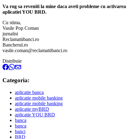
Va rog sa reveniti la mine daca aveti probleme cu activarea
aplicatiei YOU BRD.
Cu stima,
Vasile Pop Coman
jurnalist
Reclamatiibanci.ro
Bancherul.ro
vasile.coman@reclamatiibanci.ro
Distribuie
Categoria:
aplicatie banca
aplicatie mobile banking
aplicatie mobile banking
aplicatie myBRD
aplicatie YOU BRD
banca
banca
banci
BRD