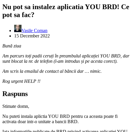
Nu pot sa instalez aplicatia YOU BRD! Ce
pot sa fac?
Vasile Coman
15 December 2022
Bună ziua
Am parcurs toți padii ceruți în preambulul aplicației YOU BRD, dar
sunt blocat la nr. de telefon (l-am introdus și pe acesta corect).
Am scris la emailul de contact al băncii dar … nimic.
Rog urgent HELP !!
Raspuns
Stimate domn,
Nu puteti instala aplictia YOU BRD pentru ca aceasta poate fi
activata doar intr-o unitate a bancii BRD.
Iata informatiile publicate de BRD privind activarea aplicatiei YOU