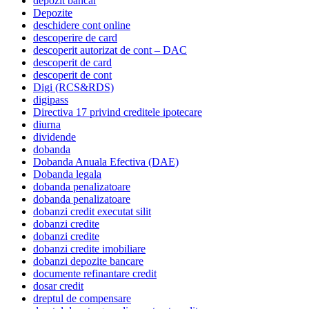
depozit bancar
Depozite
deschidere cont online
descoperire de card
descoperit autorizat de cont – DAC
descoperit de card
descoperit de cont
Digi (RCS&RDS)
digipass
Directiva 17 privind creditele ipotecare
diurna
dividende
dobanda
Dobanda Anuala Efectiva (DAE)
Dobanda legala
dobanda penalizatoare
dobanda penalizatoare
dobanzi credit executat silit
dobanzi credite
dobanzi credite
dobanzi credite imobiliare
dobanzi depozite bancare
documente refinantare credit
dosar credit
dreptul de compensare