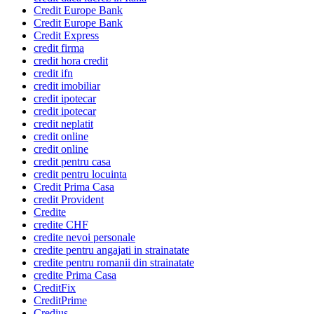
Credit Europe Bank
Credit Europe Bank
Credit Express
credit firma
credit hora credit
credit ifn
credit imobiliar
credit ipotecar
credit ipotecar
credit neplatit
credit online
credit online
credit pentru casa
credit pentru locuinta
Credit Prima Casa
credit Provident
Credite
credite CHF
credite nevoi personale
credite pentru angajati in strainatate
credite pentru romanii din strainatate
credite Prima Casa
CreditFix
CreditPrime
Credius