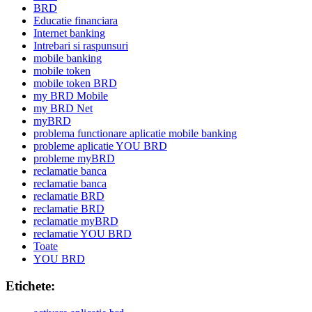
BRD
Educatie financiara
Internet banking
Intrebari si raspunsuri
mobile banking
mobile token
mobile token BRD
my BRD Mobile
my BRD Net
myBRD
problema functionare aplicatie mobile banking
probleme aplicatie YOU BRD
probleme myBRD
reclamatie banca
reclamatie banca
reclamatie BRD
reclamatie BRD
reclamatie myBRD
reclamatie YOU BRD
Toate
YOU BRD
Etichete: