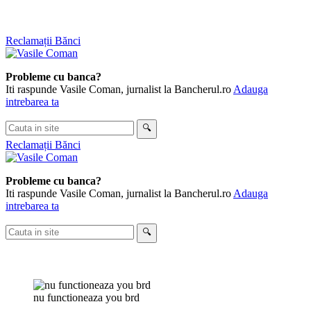
Skip
Reclamații Bănci
to
content
Probleme cu banca?
Iti raspunde Vasile Coman, jurnalist la Bancherul.ro
Adauga
intrebarea ta
Cauta
🔍
in
Reclamații Bănci
site
Probleme cu banca?
Iti raspunde Vasile Coman, jurnalist la Bancherul.ro
Adauga
intrebarea ta
Cauta
🔍
in
site
nu functioneaza you brd