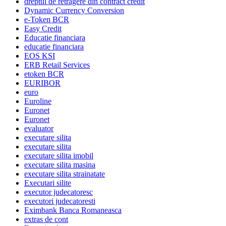
dreptul de retragere din contract credit
Dynamic Currency Conversion
e-Token BCR
Easy Credit
Educatie financiara
educatie financiara
EOS KSI
ERB Retail Services
etoken BCR
EURIBOR
euro
Euroline
Euronet
Euronet
evaluator
executare silita
executare silita
executare silita imobil
executare silita masina
executare silita strainatate
Executari silite
executor judecatoresc
executori judecatoresti
Eximbank Banca Romaneasca
extras de cont