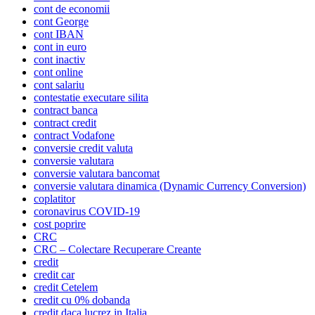
cont de economii
cont George
cont IBAN
cont in euro
cont inactiv
cont online
cont salariu
contestatie executare silita
contract banca
contract credit
contract Vodafone
conversie credit valuta
conversie valutara
conversie valutara bancomat
conversie valutara dinamica (Dynamic Currency Conversion)
coplatitor
coronavirus COVID-19
cost poprire
CRC
CRC – Colectare Recuperare Creante
credit
credit car
credit Cetelem
credit cu 0% dobanda
credit daca lucrez in Italia