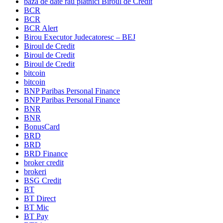
baza de date rau platnici Biroul de Credit
BCR
BCR
BCR Alert
Birou Executor Judecatoresc – BEJ
Biroul de Credit
Biroul de Credit
Biroul de Credit
bitcoin
bitcoin
BNP Paribas Personal Finance
BNP Paribas Personal Finance
BNR
BNR
BonusCard
BRD
BRD
BRD Finance
broker credit
brokeri
BSG Credit
BT
BT Direct
BT Mic
BT Pay