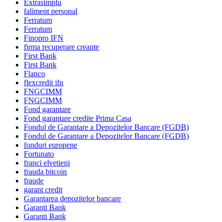
Extrasimplu
faliment personal
Ferratum
Ferratum
Finopro IFN
firma recuperare creante
First Bank
First Bank
Flanco
flexcredit ifn
FNGCIMM
FNGCIMM
Fond garantare
Fond garantare credite Prima Casa
Fondul de Garantare a Depozitelor Bancare (FGDB)
Fondul de Garantare a Depozitelor Bancare (FGDB)
fonduri europene
Fortunato
franci elvetieni
frauda bitcoin
fraude
garant credit
Garantarea depozitelor bancare
Garanti Bank
Garanti Bank