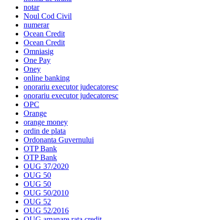
notar
Noul Cod Civil
numerar
Ocean Credit
Ocean Credit
Omniasig
One Pay
Oney
online banking
onorariu executor judecatoresc
onorariu executor judecatoresc
OPC
Orange
orange money
ordin de plata
Ordonanta Guvernului
OTP Bank
OTP Bank
OUG 37/2020
OUG 50
OUG 50
OUG 50/2010
OUG 52
OUG 52/2016
OUG amanare rata credit