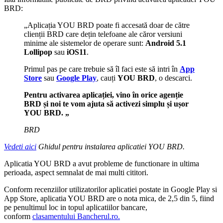
BRD:
„Aplicația YOU BRD poate fi accesată doar de către
clienții BRD care dețin telefoane ale căror versiuni
minime ale sistemelor de operare sunt:
Android 5.1
Lollipop
sau
iOS11
.
Primul pas pe care trebuie să îl faci este să intri în
App
Store
sau
Google Play
, cauți
YOU BRD
, o descarci.
Pentru activarea aplicației, vino în orice agenție
BRD și noi te vom ajuta să activezi simplu și ușor
YOU BRD. „
BRD
Vedeti aici
Ghidul pentru instalarea aplicatiei YOU BRD.
Aplicatia YOU BRD a avut probleme de functionare in ultima
perioada, aspect semnalat de mai multi cititori.
Conform recenziilor utilizatorilor aplicatiei postate in Google Play si
App Store, aplicatia YOU BRD are o nota mica, de 2,5 din 5, fiind
pe penultimul loc in topul aplicatiilor bancare,
conform
clasamentului Bancherul.ro.