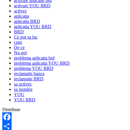
activare aplicatie brd
activare YOU BRD
activez
aplicatia
aplicatia BRD
aplicatia YOU BRD
BRD
Ce pot sa fac
cum
De ce
Nu pot
problema aplicatia brd
problema aplicatia YOU BRD
problema YOU BRD
reclamatie banca
reclamatie BRD
sa activez
sa instalez
YOU
YOU BRD
Distribuie
Facebook