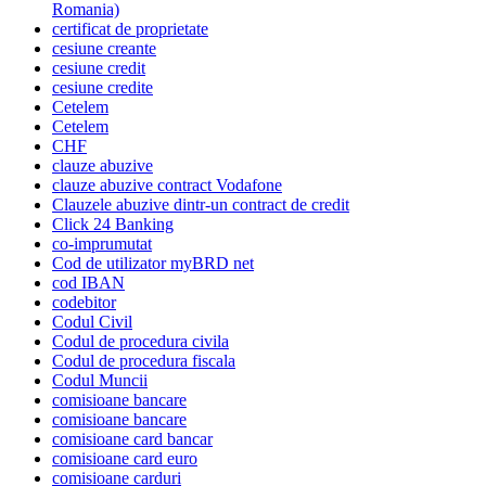
Romania)
certificat de proprietate
cesiune creante
cesiune credit
cesiune credite
Cetelem
Cetelem
CHF
clauze abuzive
clauze abuzive contract Vodafone
Clauzele abuzive dintr-un contract de credit
Click 24 Banking
co-imprumutat
Cod de utilizator myBRD net
cod IBAN
codebitor
Codul Civil
Codul de procedura civila
Codul de procedura fiscala
Codul Muncii
comisioane bancare
comisioane bancare
comisioane card bancar
comisioane card euro
comisioane carduri