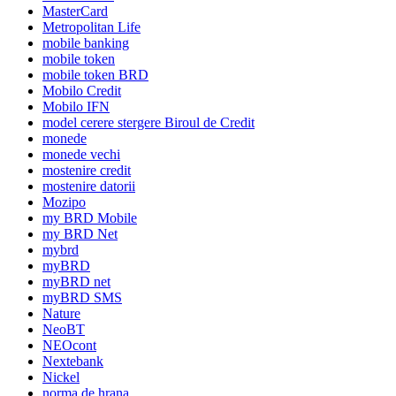
MasterCard
Metropolitan Life
mobile banking
mobile token
mobile token BRD
Mobilo Credit
Mobilo IFN
model cerere stergere Biroul de Credit
monede
monede vechi
mostenire credit
mostenire datorii
Mozipo
my BRD Mobile
my BRD Net
mybrd
myBRD
myBRD net
myBRD SMS
Nature
NeoBT
NEOcont
Nextebank
Nickel
norma de hrana