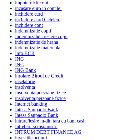
imputernicit cont
incasare euro in cont lei
inchidere card
inchidere card Cetelem
inchidere cont
indemnizatie copii
Indemnizatie crestere copil
indemnizatie de hrana
indemnizatie maternala
Info BCR
ING
ING
ING Bank
inrolare Biroul de Credit
inselatorie
insolventa
Insolventa persoane fizice
insolventa persoane fizice
Internet banking
Intesa Sanpaolo Bank
Intesa Sanpaolo Bank
intrare/iesire in/din tara cu bani cash
Intrebari si raspunsuri
INTRUM DEBT FINANCE AG
investitie actiuni