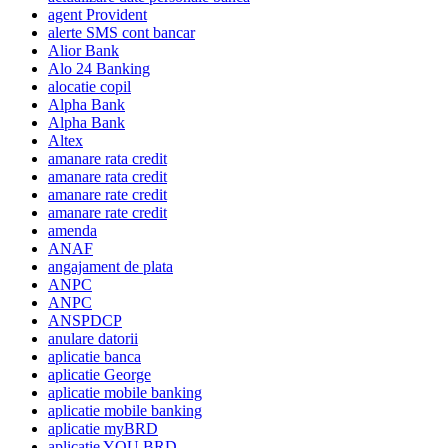
agent Provident
alerte SMS cont bancar
Alior Bank
Alo 24 Banking
alocatie copil
Alpha Bank
Alpha Bank
Altex
amanare rata credit
amanare rata credit
amanare rate credit
amanare rate credit
amenda
ANAF
angajament de plata
ANPC
ANPC
ANSPDCP
anulare datorii
aplicatie banca
aplicatie George
aplicatie mobile banking
aplicatie mobile banking
aplicatie myBRD
aplicatie YOU BRD