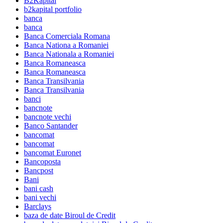
B2Kapital
b2kapital portfolio
banca
banca
Banca Comerciala Romana
Banca Nationa a Romaniei
Banca Nationala a Romaniei
Banca Romaneasca
Banca Romaneasca
Banca Transilvania
Banca Transilvania
banci
bancnote
bancnote vechi
Banco Santander
bancomat
bancomat
bancomat Euronet
Bancoposta
Bancpost
Bani
bani cash
bani vechi
Barclays
baza de date Biroul de Credit