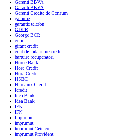
Garanti BBVA
Garanti BBVA
Garanti Credite de Consum
garantie
garantie telefon
GDPR
George BCR
girant
girant credit
grad de indatorare credit
hartuire recuperatori
Home Bank
Hora Credit
Hora Credit
HSBC
Humanik Credit
Icredit
Idea Bank
Idea Bank
IFN
IFN
Imprumut
imprumut
imprumut Cetelem
imprumut Provident