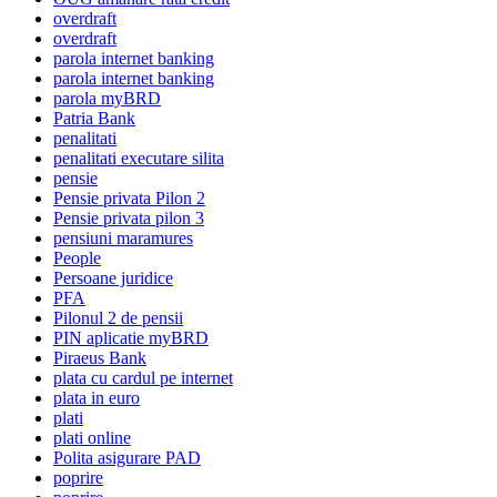
overdraft
overdraft
parola internet banking
parola internet banking
parola myBRD
Patria Bank
penalitati
penalitati executare silita
pensie
Pensie privata Pilon 2
Pensie privata pilon 3
pensiuni maramures
People
Persoane juridice
PFA
Pilonul 2 de pensii
PIN aplicatie myBRD
Piraeus Bank
plata cu cardul pe internet
plata in euro
plati
plati online
Polita asigurare PAD
poprire