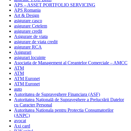
APS – ASSET PORTFOLIO SERVICING
APS Romania
Art & Design
asigurare casco
asigurare Cetelem
asigurare credit
Asigurare de viata
asigurare de viata credit
asigurare RCA
Asigurari
asigurari locuinte
Asociatia de Management al Creantelor Comerciale – AMCC
ATM
ATM
ATM Euronet
ATM Euronet
auto
Autoritatea de Supraveghere Financiara (ASF)
Autoritatea Naţională de Supraveghere a Prelucrării Datelor
cu Caracter Personal
Autoritatea Nationala pentru Protectia Consumatorilor
(ANPC)
avocat
Axi card