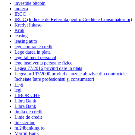
investitie bitcoin
ipoteca
IRCC
IRCC (Indicele de Referinta pentru Creditele Consumatorilor)
Kredyt Inkaso
Kruk
leasing
leasing auto
lege contracte credit
Lege darea in plata
lege faliment personal
lege insolventa persoane fizice
Legea 77/2016 privind dare in plata
Legea nr.193/2000 privind clauzele abuzive din contractele
încheiate între profesioniști și consumatori
Legi
legi
LIBOR CHF
Libra Bank
Libra Bank
limita de credit
Linie de credit
lire sterline
m.24banking.ro
Marfin Bank