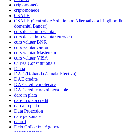
criptomonede
criptomonede
CSALB
CSALB (Centrul de Solutionare Alternativa a Litigiilor din
domeniul Bancar)
curs de schimb valutar
curs de schimb valutar euro/leu
curs valutar BNR
curs valutar carduri
curs valutar Mastercard
curs valutar VISA
Curtea Constitutionala
Dacia
DAE (Dobanda Anuala Efectiva)
DAE credite
DAE credite ipotecare
DAE credite nevoi personale
dare in plata
dare in plata credit
darea in plata
Data Protection
date personale
datorii
Debt Collection Agency