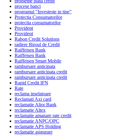
probleme plata credit
procese banci
programul "Investeste in tine"
Protectia Consumatorilor
protectia consumatorilor
Provident
Provident
Rabon Credit Solutions
radiere Biroul de Credit
Raiffeisen Bank
Raiffeisen Bank
Raiffeisen Smart Mobile
rambursare anticipata
rambursare anticipata credit
rambursare anticipata credit
Rapid Credit IFN
Rate
reclama inselatoare
Reclamati Axi card
reclamatie Alior Bank
reclamatie Altex
reclamatie amanare rate credit
reclamatie ANPC/OPC
reclamatie APS Holding
reclamatie asigurare