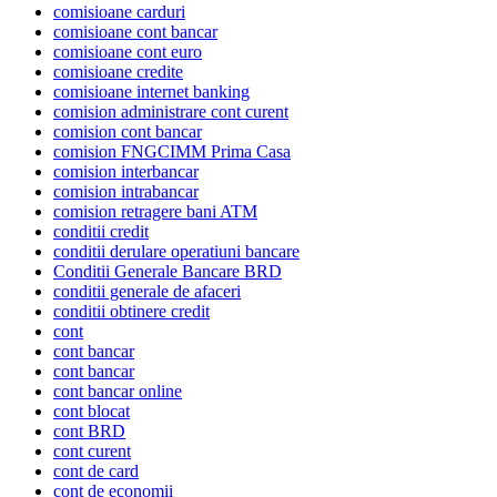
comisioane carduri
comisioane cont bancar
comisioane cont euro
comisioane credite
comisioane internet banking
comision administrare cont curent
comision cont bancar
comision FNGCIMM Prima Casa
comision interbancar
comision intrabancar
comision retragere bani ATM
conditii credit
conditii derulare operatiuni bancare
Conditii Generale Bancare BRD
conditii generale de afaceri
conditii obtinere credit
cont
cont bancar
cont bancar
cont bancar online
cont blocat
cont BRD
cont curent
cont de card
cont de economii