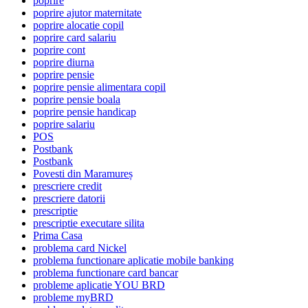
poprire
poprire ajutor maternitate
poprire alocatie copil
poprire card salariu
poprire cont
poprire diurna
poprire pensie
poprire pensie alimentara copil
poprire pensie boala
poprire pensie handicap
poprire salariu
POS
Postbank
Postbank
Povesti din Maramureș
prescriere credit
prescriere datorii
prescriptie
prescriptie executare silita
Prima Casa
problema card Nickel
problema functionare aplicatie mobile banking
problema functionare card bancar
probleme aplicatie YOU BRD
probleme myBRD