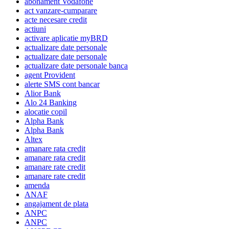
abonament Vodafone
act vanzare-cumparare
acte necesare credit
actiuni
activare aplicatie myBRD
actualizare date personale
actualizare date personale
actualizare date personale banca
agent Provident
alerte SMS cont bancar
Alior Bank
Alo 24 Banking
alocatie copil
Alpha Bank
Alpha Bank
Altex
amanare rata credit
amanare rata credit
amanare rate credit
amanare rate credit
amenda
ANAF
angajament de plata
ANPC
ANPC