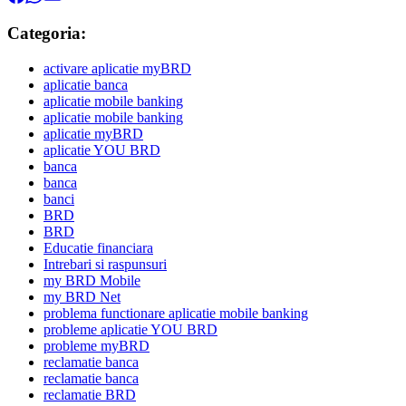
Categoria:
activare aplicatie myBRD
aplicatie banca
aplicatie mobile banking
aplicatie mobile banking
aplicatie myBRD
aplicatie YOU BRD
banca
banca
banci
BRD
BRD
Educatie financiara
Intrebari si raspunsuri
my BRD Mobile
my BRD Net
problema functionare aplicatie mobile banking
probleme aplicatie YOU BRD
probleme myBRD
reclamatie banca
reclamatie banca
reclamatie BRD