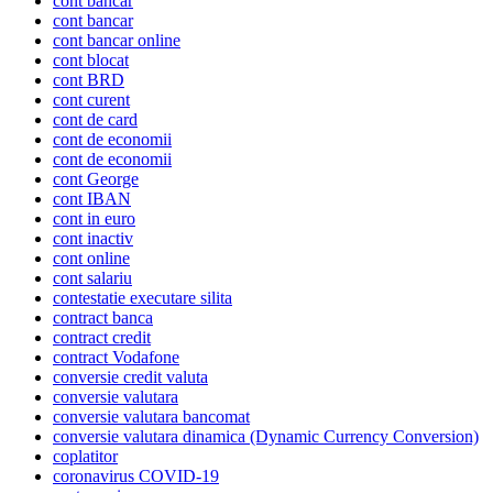
cont bancar
cont bancar
cont bancar online
cont blocat
cont BRD
cont curent
cont de card
cont de economii
cont de economii
cont George
cont IBAN
cont in euro
cont inactiv
cont online
cont salariu
contestatie executare silita
contract banca
contract credit
contract Vodafone
conversie credit valuta
conversie valutara
conversie valutara bancomat
conversie valutara dinamica (Dynamic Currency Conversion)
coplatitor
coronavirus COVID-19