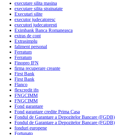
executare silita masina
executare silita strainatate
Executari silite
executor judecatoresc
executori judecatoresti
Eximbank Banca Romaneasca
extras de cont
Extrasimplu
faliment personal
Ferratum
Ferratum
Finopro IFN
firma recuperare creante
First Bank
First Bank
Flanco
flexcredit ifn
FNGCIMM
FNGCIMM
Fond garantare
Fond garantare credite Prima Casa
Fondul de Garantare a Depozitelor Bancare (FGDB)
Fondul de Garantare a Depozitelor Bancare (FGDB)
fonduri europene
Fortunato