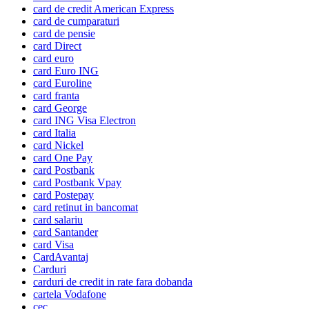
card de credit American Express
card de cumparaturi
card de pensie
card Direct
card euro
card Euro ING
card Euroline
card franta
card George
card ING Visa Electron
card Italia
card Nickel
card One Pay
card Postbank
card Postbank Vpay
card Postepay
card retinut in bancomat
card salariu
card Santander
card Visa
CardAvantaj
Carduri
carduri de credit in rate fara dobanda
cartela Vodafone
cec