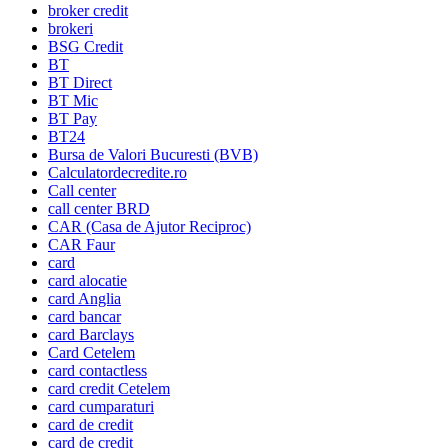
broker credit
brokeri
BSG Credit
BT
BT Direct
BT Mic
BT Pay
BT24
Bursa de Valori Bucuresti (BVB)
Calculatordecredite.ro
Call center
call center BRD
CAR (Casa de Ajutor Reciproc)
CAR Faur
card
card alocatie
card Anglia
card bancar
card Barclays
Card Cetelem
card contactless
card credit Cetelem
card cumparaturi
card de credit
card de credit