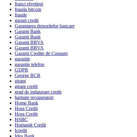
franci elvetieni
frauda bitcoin
fraude
garant credit
Garantarea depozitelor bancare
Garanti Bank
Garanti Bank
Garanti BBVA
Garanti BBVA
Garanti Credite de Consum
garantie
garantie telefon
GDPR
George BCR
girant
girant credit
grad de indatorare credit
hartuire recuperatori
Home Bank
Hora Credit
Hora Credit
HSBC
Humanik Credit
Icredit
Idea Bank