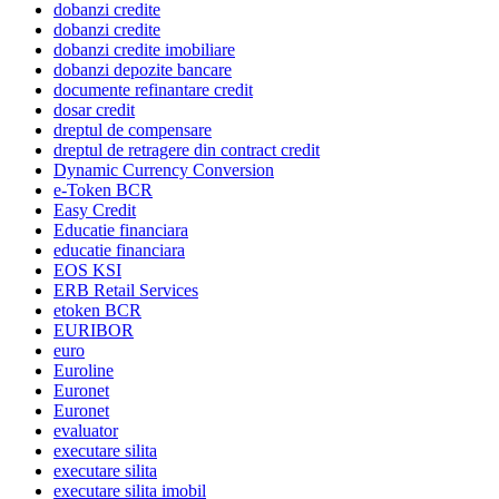
dobanzi credite
dobanzi credite
dobanzi credite imobiliare
dobanzi depozite bancare
documente refinantare credit
dosar credit
dreptul de compensare
dreptul de retragere din contract credit
Dynamic Currency Conversion
e-Token BCR
Easy Credit
Educatie financiara
educatie financiara
EOS KSI
ERB Retail Services
etoken BCR
EURIBOR
euro
Euroline
Euronet
Euronet
evaluator
executare silita
executare silita
executare silita imobil