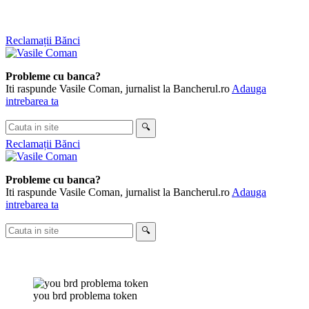
Skip
Reclamații Bănci
to
content
Probleme cu banca?
Iti raspunde Vasile Coman, jurnalist la Bancherul.ro
Adauga
intrebarea ta
Cauta
🔍
in
Reclamații Bănci
site
Probleme cu banca?
Iti raspunde Vasile Coman, jurnalist la Bancherul.ro
Adauga
intrebarea ta
Cauta
🔍
in
site
you brd problema token