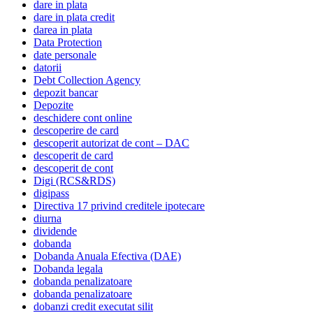
dare in plata
dare in plata credit
darea in plata
Data Protection
date personale
datorii
Debt Collection Agency
depozit bancar
Depozite
deschidere cont online
descoperire de card
descoperit autorizat de cont – DAC
descoperit de card
descoperit de cont
Digi (RCS&RDS)
digipass
Directiva 17 privind creditele ipotecare
diurna
dividende
dobanda
Dobanda Anuala Efectiva (DAE)
Dobanda legala
dobanda penalizatoare
dobanda penalizatoare
dobanzi credit executat silit