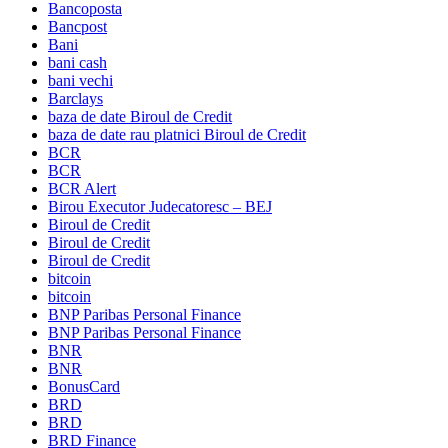
Bancoposta
Bancpost
Bani
bani cash
bani vechi
Barclays
baza de date Biroul de Credit
baza de date rau platnici Biroul de Credit
BCR
BCR
BCR Alert
Birou Executor Judecatoresc – BEJ
Biroul de Credit
Biroul de Credit
Biroul de Credit
bitcoin
bitcoin
BNP Paribas Personal Finance
BNP Paribas Personal Finance
BNR
BNR
BonusCard
BRD
BRD
BRD Finance