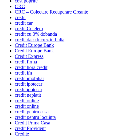
cost poprire
CRC
CRC – Colectare Recuperare Creante
credit
credit car
credit Cetelem
credit cu 0% dobanda
credit daca lucrez in Italia
Credit Europe Bank
Credit Europe Bank
Credit Express
credit firma
credit hora credit
credit ifn
credit imobiliar
credit ipotecar
credit ipotecar
credit neplatit
credit online
credit online
credit pentru casa
credit pentru locuinta
Credit Prima Casa
credit Provident
Credite