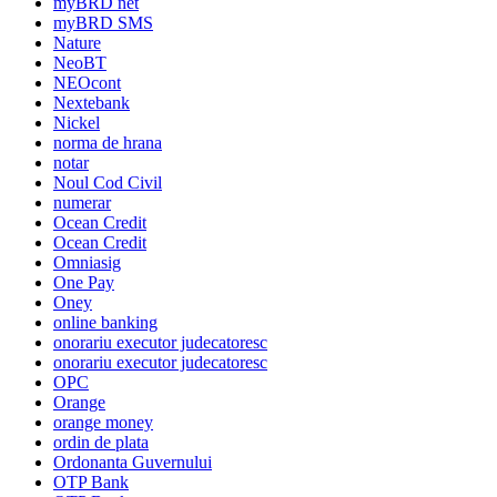
myBRD net
myBRD SMS
Nature
NeoBT
NEOcont
Nextebank
Nickel
norma de hrana
notar
Noul Cod Civil
numerar
Ocean Credit
Ocean Credit
Omniasig
One Pay
Oney
online banking
onorariu executor judecatoresc
onorariu executor judecatoresc
OPC
Orange
orange money
ordin de plata
Ordonanta Guvernului
OTP Bank