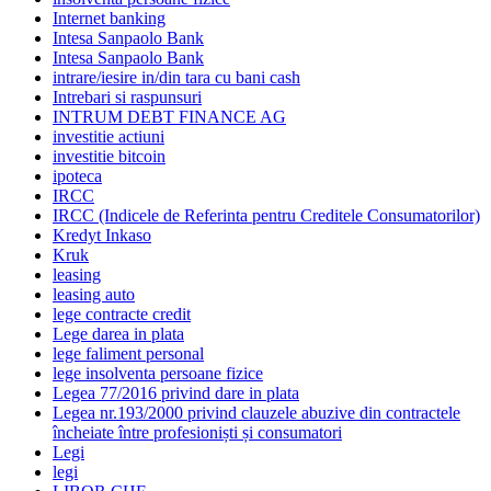
Internet banking
Intesa Sanpaolo Bank
Intesa Sanpaolo Bank
intrare/iesire in/din tara cu bani cash
Intrebari si raspunsuri
INTRUM DEBT FINANCE AG
investitie actiuni
investitie bitcoin
ipoteca
IRCC
IRCC (Indicele de Referinta pentru Creditele Consumatorilor)
Kredyt Inkaso
Kruk
leasing
leasing auto
lege contracte credit
Lege darea in plata
lege faliment personal
lege insolventa persoane fizice
Legea 77/2016 privind dare in plata
Legea nr.193/2000 privind clauzele abuzive din contractele
încheiate între profesioniști și consumatori
Legi
legi