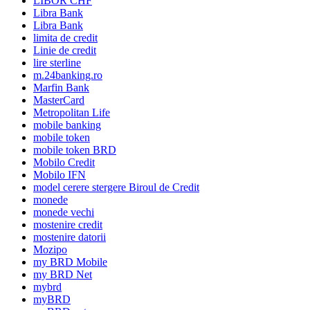
LIBOR CHF
Libra Bank
Libra Bank
limita de credit
Linie de credit
lire sterline
m.24banking.ro
Marfin Bank
MasterCard
Metropolitan Life
mobile banking
mobile token
mobile token BRD
Mobilo Credit
Mobilo IFN
model cerere stergere Biroul de Credit
monede
monede vechi
mostenire credit
mostenire datorii
Mozipo
my BRD Mobile
my BRD Net
mybrd
myBRD