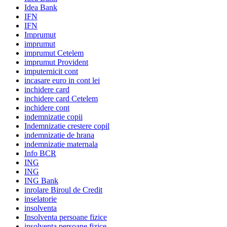
Idea Bank
IFN
IFN
Imprumut
imprumut
imprumut Cetelem
imprumut Provident
imputernicit cont
incasare euro in cont lei
inchidere card
inchidere card Cetelem
inchidere cont
indemnizatie copii
Indemnizatie crestere copil
indemnizatie de hrana
indemnizatie maternala
Info BCR
ING
ING
ING Bank
inrolare Biroul de Credit
inselatorie
insolventa
Insolventa persoane fizice
insolventa persoane fizice