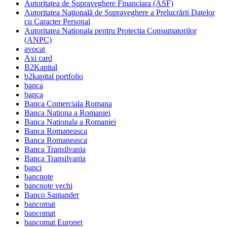
Autoritatea de Supraveghere Financiara (ASF)
Autoritatea Naţională de Supraveghere a Prelucrării Datelor
cu Caracter Personal
Autoritatea Nationala pentru Protectia Consumatorilor
(ANPC)
avocat
Axi card
B2Kapital
b2kapital portfolio
banca
banca
Banca Comerciala Romana
Banca Nationa a Romaniei
Banca Nationala a Romaniei
Banca Romaneasca
Banca Romaneasca
Banca Transilvania
Banca Transilvania
banci
bancnote
bancnote vechi
Banco Santander
bancomat
bancomat
bancomat Euronet