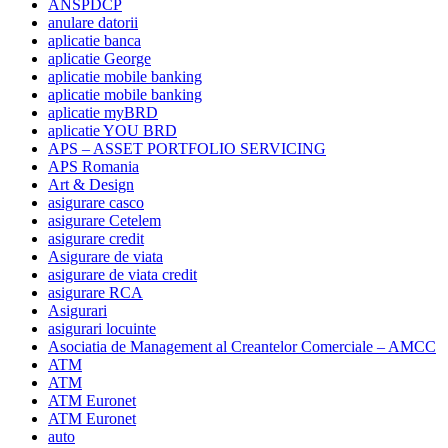
ANSPDCP
anulare datorii
aplicatie banca
aplicatie George
aplicatie mobile banking
aplicatie mobile banking
aplicatie myBRD
aplicatie YOU BRD
APS – ASSET PORTFOLIO SERVICING
APS Romania
Art & Design
asigurare casco
asigurare Cetelem
asigurare credit
Asigurare de viata
asigurare de viata credit
asigurare RCA
Asigurari
asigurari locuinte
Asociatia de Management al Creantelor Comerciale – AMCC
ATM
ATM
ATM Euronet
ATM Euronet
auto