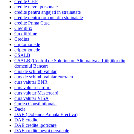
credite CHF
credite nevoi personale
credite pentru angajati in strainatate
credite pentru romanii din strainatate
credite Prima Casa
CreditFix
CreditPrime
Credius
criptomonede
criptomonede
CSALB
CSALB (Centrul de Solutionare Alternativa a Litigiilor din
domeniul Bancar)
curs de schimb valutar
curs de schimb valutar euro/leu
curs valutar BNR
curs valutar carduri
curs valutar Mastercard
curs valutar VISA
Curtea Constitutionala
Dacia
DAE (Dobanda Anuala Efectiva)
DAE credite
DAE credite ipotecare
DAE credite nevoi personale