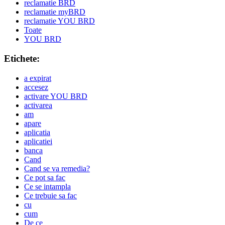
reclamatie BRD
reclamatie myBRD
reclamatie YOU BRD
Toate
YOU BRD
Etichete:
a expirat
accesez
activare YOU BRD
activarea
am
apare
aplicatia
aplicatiei
banca
Cand
Cand se va remedia?
Ce pot sa fac
Ce se intampla
Ce trebuie sa fac
cu
cum
De ce