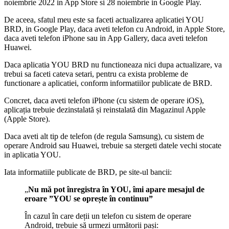
noiembrie 2022 in App Store si 28 noiembrie in Google Play.
De aceea, sfatul meu este sa faceti actualizarea aplicatiei YOU
BRD, in Google Play, daca aveti telefon cu Android, in Apple Store,
daca aveti telefon iPhone sau in App Gallery, daca aveti telefon
Huawei.
Daca aplicatia YOU BRD nu functioneaza nici dupa actualizare, va
trebui sa faceti cateva setari, pentru ca exista probleme de
functionare a aplicatiei, conform informatiilor publicate de BRD.
Concret, daca aveti telefon iPhone (cu sistem de operare iOS),
aplicația trebuie dezinstalată și reinstalată din Magazinul Apple
(Apple Store).
Daca aveti alt tip de telefon (de regula Samsung), cu sistem de
operare Android sau Huawei, trebuie sa stergeti datele vechi stocate
in aplicatia YOU.
Iata informatiile publicate de BRD, pe site-ul bancii:
„
Nu mă pot înregistra în YOU, îmi apare mesajul de
eroare ”YOU se oprește în continuu”
În cazul în care deții un telefon cu sistem de operare
Android, trebuie să urmezi următorii pași: