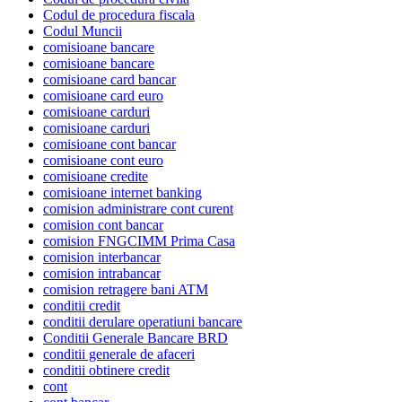
Codul de procedura fiscala
Codul Muncii
comisioane bancare
comisioane bancare
comisioane card bancar
comisioane card euro
comisioane carduri
comisioane carduri
comisioane cont bancar
comisioane cont euro
comisioane credite
comisioane internet banking
comision administrare cont curent
comision cont bancar
comision FNGCIMM Prima Casa
comision interbancar
comision intrabancar
comision retragere bani ATM
conditii credit
conditii derulare operatiuni bancare
Conditii Generale Bancare BRD
conditii generale de afaceri
conditii obtinere credit
cont