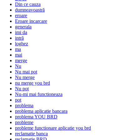
Din ce cauza
dumneavoastră
eroare
Eroare incarcare
generala
imi da
intră
loghez
ma
mai
merge
Nu
Nu mai pot
Nu merge
nu merge you brd
Nu pot
Nu-mi mai functioneaza
pot
problema
problema aplicatie bancara
problema YOU BRD
probleme
probleme functionare aplicatie you brd
reclamatie banca
reclamatie BRD