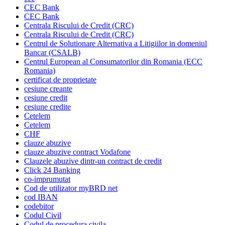
CEC Bank
CEC Bank
Centrala Riscului de Credit (CRC)
Centrala Riscului de Credit (CRC)
Centrul de Solutionare Alternativa a Litigiilor in domeniul
Bancar (CSALB)
Centrul European al Consumatorilor din Romania (ECC
Romania)
certificat de proprietate
cesiune creante
cesiune credit
cesiune credite
Cetelem
Cetelem
CHF
clauze abuzive
clauze abuzive contract Vodafone
Clauzele abuzive dintr-un contract de credit
Click 24 Banking
co-imprumutat
Cod de utilizator myBRD net
cod IBAN
codebitor
Codul Civil
Codul de procedura civila