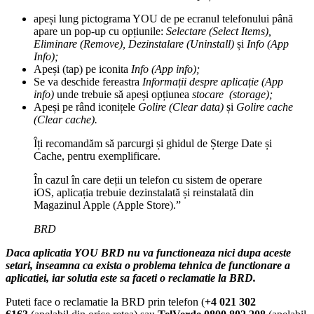
apeși lung pictograma YOU de pe ecranul telefonului până
apare un pop-up cu opțiunile:
Selectare (Select Items),
Eliminare (Remove), Dezinstalare (Uninstall)
și
Info (App
Info);
Apeși (tap) pe iconita
Info (App info);
Se va deschide fereastra
Informații despre aplicație (App
info)
unde trebuie să apeși opțiunea
stocare (storage);
Apeși pe rând iconițele
Golire (Clear data)
și
Golire cache
(Clear cache).
Îți recomandăm să parcurgi și ghidul de Șterge Date și
Cache, pentru exemplificare.
În cazul în care deții un telefon cu sistem de operare
iOS, aplicația trebuie dezinstalată și reinstalată din
Magazinul Apple (Apple Store).”
BRD
Daca aplicatia YOU BRD nu va functioneaza nici dupa aceste
setari, inseamna ca exista o problema tehnica de functionare a
aplicatiei, iar solutia este sa faceti o reclamatie la BRD.
Puteti face o reclamatie la BRD prin telefon (
+4 021 302