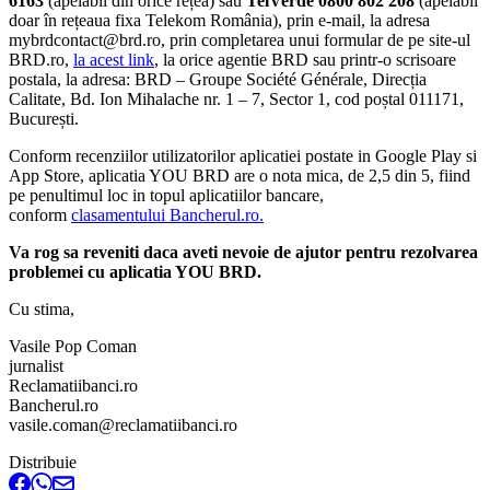
6163
(apelabil din orice rețea) sau
TelVerde 0800 802 208
(apelabil
doar în rețeaua fixa Telekom România), prin e-mail, la adresa
mybrdcontact@brd.ro, prin completarea unui formular de pe site-ul
BRD.ro,
la acest link
, la orice agentie BRD sau printr-o scrisoare
postala, la adresa: BRD – Groupe Société Générale, Direcția
Calitate, Bd. Ion Mihalache nr. 1 – 7, Sector 1, cod poștal 011171,
București.
Conform recenziilor utilizatorilor aplicatiei postate in Google Play si
App Store, aplicatia YOU BRD are o nota mica, de 2,5 din 5, fiind
pe penultimul loc in topul aplicatiilor bancare,
conform
clasamentului Bancherul.ro.
Va rog sa reveniti daca aveti nevoie de ajutor pentru rezolvarea
problemei cu aplicatia YOU BRD.
Cu stima,
Vasile Pop Coman
jurnalist
Reclamatiibanci.ro
Bancherul.ro
vasile.coman@reclamatiibanci.ro
Distribuie