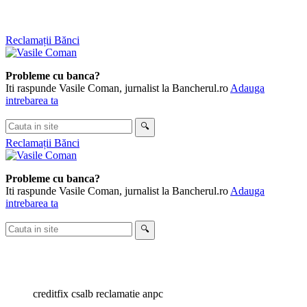
Skip
Reclamații Bănci
to
content
Probleme cu banca?
Iti raspunde Vasile Coman, jurnalist la Bancherul.ro
Adauga
intrebarea ta
Cauta
🔍
in
Reclamații Bănci
site
Probleme cu banca?
Iti raspunde Vasile Coman, jurnalist la Bancherul.ro
Adauga
intrebarea ta
Cauta
🔍
in
site
creditfix csalb reclamatie anpc