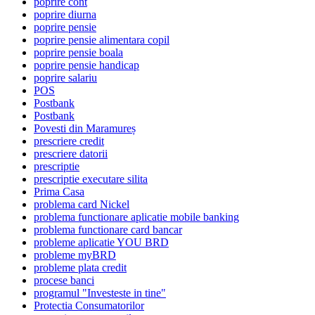
poprire cont
poprire diurna
poprire pensie
poprire pensie alimentara copil
poprire pensie boala
poprire pensie handicap
poprire salariu
POS
Postbank
Postbank
Povesti din Maramureș
prescriere credit
prescriere datorii
prescriptie
prescriptie executare silita
Prima Casa
problema card Nickel
problema functionare aplicatie mobile banking
problema functionare card bancar
probleme aplicatie YOU BRD
probleme myBRD
probleme plata credit
procese banci
programul "Investeste in tine"
Protectia Consumatorilor