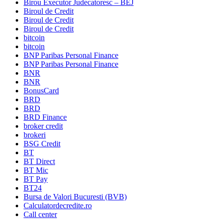
Birou Executor Judecatoresc – BEJ
Biroul de Credit
Biroul de Credit
Biroul de Credit
bitcoin
bitcoin
BNP Paribas Personal Finance
BNP Paribas Personal Finance
BNR
BNR
BonusCard
BRD
BRD
BRD Finance
broker credit
brokeri
BSG Credit
BT
BT Direct
BT Mic
BT Pay
BT24
Bursa de Valori Bucuresti (BVB)
Calculatordecredite.ro
Call center