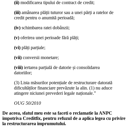
(ii)
modificarea tipului de contract de credit;
(iii)
amânarea plății tuturor sau a unei părți a ratelor de
credit pentru o anumită perioadă;
(iv)
schimbarea ratei dobânzii;
(v)
oferirea unei perioade fără plăți;
(vi)
plăți parțiale;
(vii)
conversii monetare;
(viii)
iertarea parțială de datorie și consolidarea
datoriilor;
(3) Lista măsurilor potențiale de restructurare datorată
dificultăților financiare prevăzute la alin. (1) nu aduce
atingere niciunei prevederi legale naționale.”
OUG 50/2010
De aceea, sfatul meu este sa faceti o reclamatie la ANPC
impotriva Creditfix, pentru refuzul de a aplica legea cu privire
la restructurarea imprumutului.