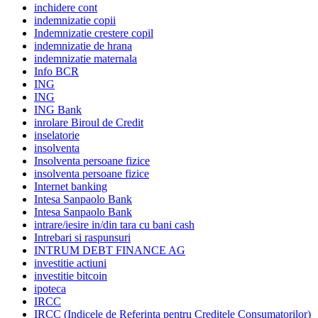
inchidere cont
indemnizatie copii
Indemnizatie crestere copil
indemnizatie de hrana
indemnizatie maternala
Info BCR
ING
ING
ING Bank
inrolare Biroul de Credit
inselatorie
insolventa
Insolventa persoane fizice
insolventa persoane fizice
Internet banking
Intesa Sanpaolo Bank
Intesa Sanpaolo Bank
intrare/iesire in/din tara cu bani cash
Intrebari si raspunsuri
INTRUM DEBT FINANCE AG
investitie actiuni
investitie bitcoin
ipoteca
IRCC
IRCC (Indicele de Referinta pentru Creditele Consumatorilor)