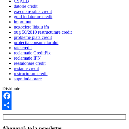
CSALB
datorie credit
executare silita credit
grad indatorare credit
imprumut
negociere litigiu ifn
oug 50/2010 restructurare credit
probleme plata credit
protectia consumatorului
rate credit
reclamatie CreditFix
reclamatie IFN
reesalonare credit
restante credit
restructurare credit
supraindatorare
Distribuie
Facebook
Share
Abonează-te la newsletter