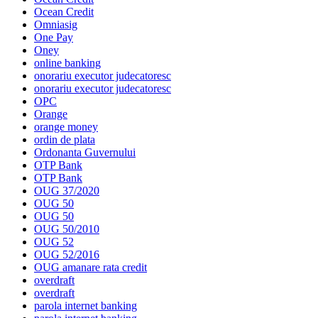
Ocean Credit
Omniasig
One Pay
Oney
online banking
onorariu executor judecatoresc
onorariu executor judecatoresc
OPC
Orange
orange money
ordin de plata
Ordonanta Guvernului
OTP Bank
OTP Bank
OUG 37/2020
OUG 50
OUG 50
OUG 50/2010
OUG 52
OUG 52/2016
OUG amanare rata credit
overdraft
overdraft
parola internet banking