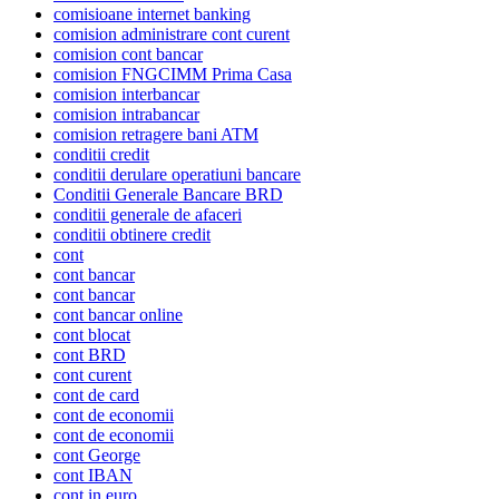
comisioane internet banking
comision administrare cont curent
comision cont bancar
comision FNGCIMM Prima Casa
comision interbancar
comision intrabancar
comision retragere bani ATM
conditii credit
conditii derulare operatiuni bancare
Conditii Generale Bancare BRD
conditii generale de afaceri
conditii obtinere credit
cont
cont bancar
cont bancar
cont bancar online
cont blocat
cont BRD
cont curent
cont de card
cont de economii
cont de economii
cont George
cont IBAN
cont in euro