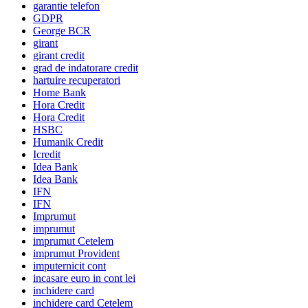
garantie telefon
GDPR
George BCR
girant
girant credit
grad de indatorare credit
hartuire recuperatori
Home Bank
Hora Credit
Hora Credit
HSBC
Humanik Credit
Icredit
Idea Bank
Idea Bank
IFN
IFN
Imprumut
imprumut
imprumut Cetelem
imprumut Provident
imputernicit cont
incasare euro in cont lei
inchidere card
inchidere card Cetelem