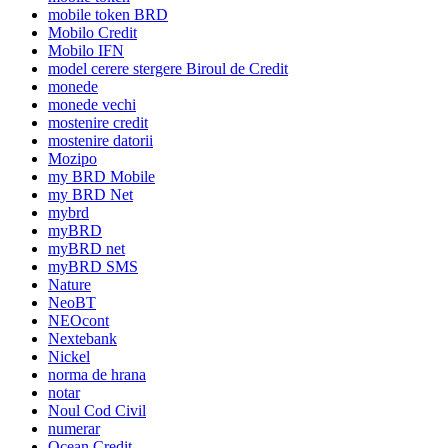
mobile token BRD
Mobilo Credit
Mobilo IFN
model cerere stergere Biroul de Credit
monede
monede vechi
mostenire credit
mostenire datorii
Mozipo
my BRD Mobile
my BRD Net
mybrd
myBRD
myBRD net
myBRD SMS
Nature
NeoBT
NEOcont
Nextebank
Nickel
norma de hrana
notar
Noul Cod Civil
numerar
Ocean Credit