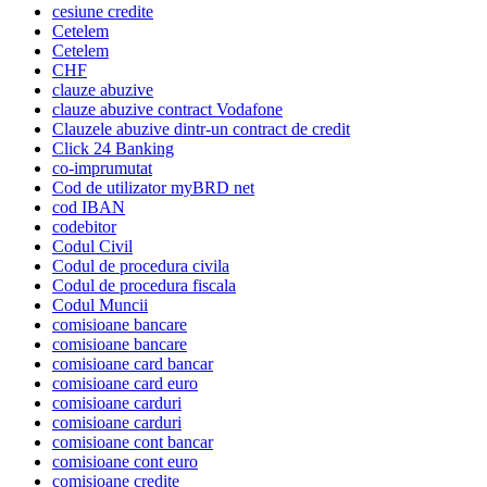
cesiune credite
Cetelem
Cetelem
CHF
clauze abuzive
clauze abuzive contract Vodafone
Clauzele abuzive dintr-un contract de credit
Click 24 Banking
co-imprumutat
Cod de utilizator myBRD net
cod IBAN
codebitor
Codul Civil
Codul de procedura civila
Codul de procedura fiscala
Codul Muncii
comisioane bancare
comisioane bancare
comisioane card bancar
comisioane card euro
comisioane carduri
comisioane carduri
comisioane cont bancar
comisioane cont euro
comisioane credite