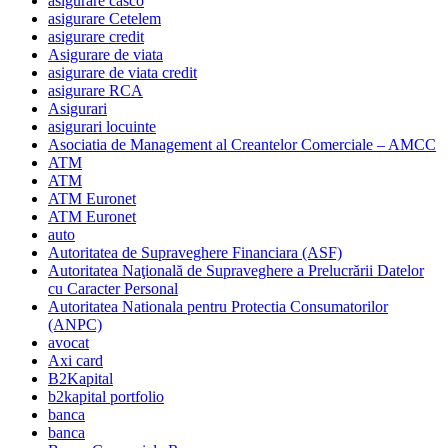
asigurare casco
asigurare Cetelem
asigurare credit
Asigurare de viata
asigurare de viata credit
asigurare RCA
Asigurari
asigurari locuinte
Asociatia de Management al Creantelor Comerciale – AMCC
ATM
ATM
ATM Euronet
ATM Euronet
auto
Autoritatea de Supraveghere Financiara (ASF)
Autoritatea Naţională de Supraveghere a Prelucrării Datelor
cu Caracter Personal
Autoritatea Nationala pentru Protectia Consumatorilor
(ANPC)
avocat
Axi card
B2Kapital
b2kapital portfolio
banca
banca