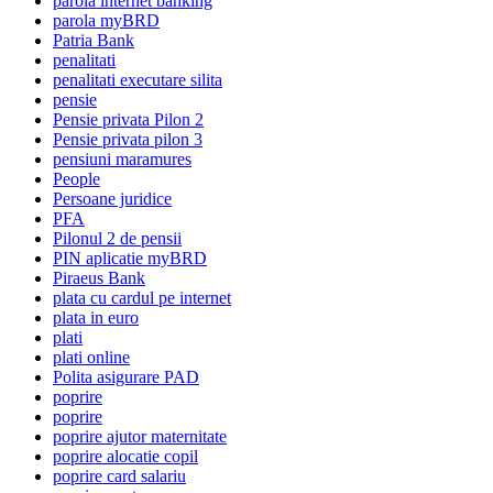
parola internet banking
parola myBRD
Patria Bank
penalitati
penalitati executare silita
pensie
Pensie privata Pilon 2
Pensie privata pilon 3
pensiuni maramures
People
Persoane juridice
PFA
Pilonul 2 de pensii
PIN aplicatie myBRD
Piraeus Bank
plata cu cardul pe internet
plata in euro
plati
plati online
Polita asigurare PAD
poprire
poprire
poprire ajutor maternitate
poprire alocatie copil
poprire card salariu