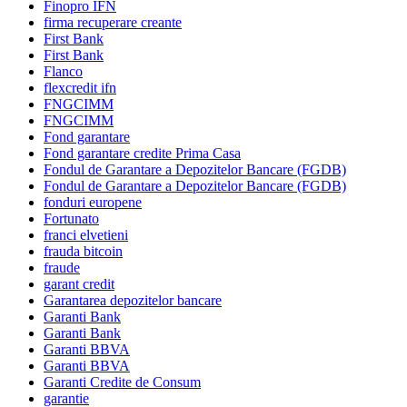
Finopro IFN
firma recuperare creante
First Bank
First Bank
Flanco
flexcredit ifn
FNGCIMM
FNGCIMM
Fond garantare
Fond garantare credite Prima Casa
Fondul de Garantare a Depozitelor Bancare (FGDB)
Fondul de Garantare a Depozitelor Bancare (FGDB)
fonduri europene
Fortunato
franci elvetieni
frauda bitcoin
fraude
garant credit
Garantarea depozitelor bancare
Garanti Bank
Garanti Bank
Garanti BBVA
Garanti BBVA
Garanti Credite de Consum
garantie