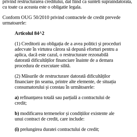
privind restructurarea creditului, dat fiind ca sunteti supraindatorata,
cu toate ca aceasta este o obligatie legala.
Conform OUG 50/2010 privind contractele de credit prevede
urmatoarele:
Articolul 84^2
(1) Creditorii au obligația de a avea politici și proceduri
adecvate în virtutea cărora să depună eforturi pentru a
aplica, dacă este cazul, o restructurare rezonabilă
datorată dificultăților financiare înainte de a demara
procedura de executare silită.
(2) Măsurile de restructurare datorată dificultăților
financiare țin seama, printre alte elemente, de situația
consumatorului și constau în următoarele:
a)
refinanțarea totală sau parțială a contractului de
credit;
b)
modificarea termenelor și condițiilor existente ale
unui contract de credit, care include:
(i)
prelungirea duratei contractului de credit;