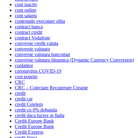
cont inactiv
cont online
cont salariu
contestatie executare silita
contract banca
contract credit
contract Vodafone
conversie credit valuta
conversie valutara
conversie valutara bancomat
conversie valutara dinamica (Dynamic Currency Conversion)
coplatitor
coronavirus COVID-19
cost poprire
CRC
CRC – Colectare Recuperare Creante
credit
credit car
credit Cetelem
credit cu 0% dobanda
credit daca lucrez in Italia
Credit Europe Bank
Credit Europe Bank
Credit Express
credit firma