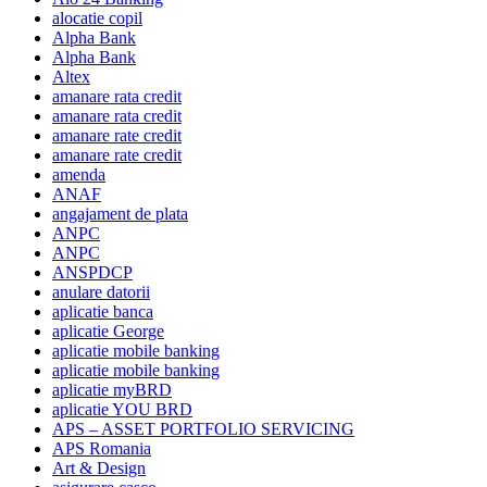
alocatie copil
Alpha Bank
Alpha Bank
Altex
amanare rata credit
amanare rata credit
amanare rate credit
amanare rate credit
amenda
ANAF
angajament de plata
ANPC
ANPC
ANSPDCP
anulare datorii
aplicatie banca
aplicatie George
aplicatie mobile banking
aplicatie mobile banking
aplicatie myBRD
aplicatie YOU BRD
APS – ASSET PORTFOLIO SERVICING
APS Romania
Art & Design