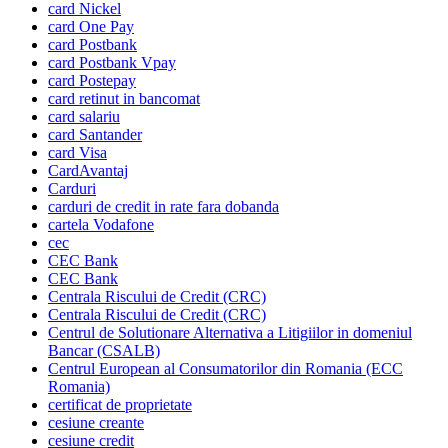
card Nickel
card One Pay
card Postbank
card Postbank Vpay
card Postepay
card retinut in bancomat
card salariu
card Santander
card Visa
CardAvantaj
Carduri
carduri de credit in rate fara dobanda
cartela Vodafone
cec
CEC Bank
CEC Bank
Centrala Riscului de Credit (CRC)
Centrala Riscului de Credit (CRC)
Centrul de Solutionare Alternativa a Litigiilor in domeniul
Bancar (CSALB)
Centrul European al Consumatorilor din Romania (ECC
Romania)
certificat de proprietate
cesiune creante
cesiune credit