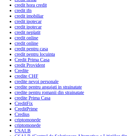
credit hora credit
credit ifn
credit imobiliar
credit ipotecar
credit ipotecar
credit neplatit
credit online
credit online
credit pentru casa
credit pentru locuinta
Credit Prima Casa
credit Provident
Credite
credite CHF
credite nevoi personale
credite pentru angajati in strainatate
credite pentru romanii din strainatate
credite Prima Casa
CreditFix
CreditPrime
Credius
criptomonede
criptomonede
CSALB