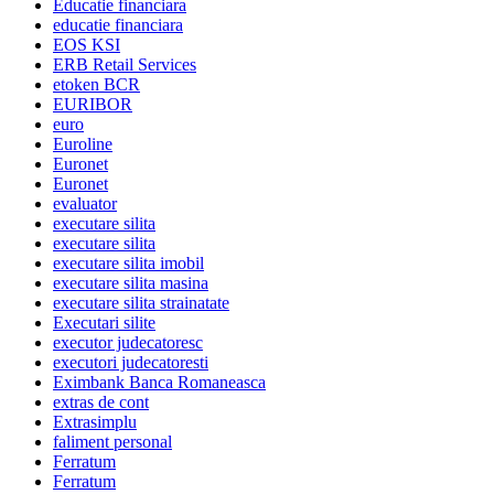
Educatie financiara
educatie financiara
EOS KSI
ERB Retail Services
etoken BCR
EURIBOR
euro
Euroline
Euronet
Euronet
evaluator
executare silita
executare silita
executare silita imobil
executare silita masina
executare silita strainatate
Executari silite
executor judecatoresc
executori judecatoresti
Eximbank Banca Romaneasca
extras de cont
Extrasimplu
faliment personal
Ferratum
Ferratum