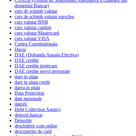
CSALB (Centrul de Solutionare Alternativa a Litigiilor din
domeniul Bancar)
curs de schimb valutar
curs de schimb valutar euro/leu
curs valutar BNR
curs valutar carduri
curs valutar Mastercard
curs valutar VISA
Curtea Constitutionala
Dacia
DAE (Dobanda Anuala Efectiva)
DAE credite
DAE credite ipotecare
DAE credite nevoi personale
dare in plata
dare in plata credit
darea in plata
Data Protection
date personale
datorii
Debt Collection Agency
depozit bancar
Depozite
deschidere cont online
descoperire de card