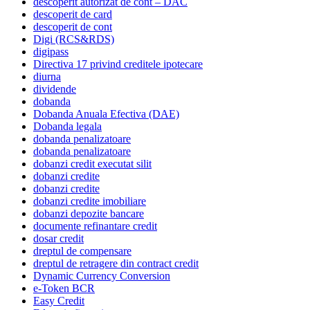
descoperit autorizat de cont – DAC
descoperit de card
descoperit de cont
Digi (RCS&RDS)
digipass
Directiva 17 privind creditele ipotecare
diurna
dividende
dobanda
Dobanda Anuala Efectiva (DAE)
Dobanda legala
dobanda penalizatoare
dobanda penalizatoare
dobanzi credit executat silit
dobanzi credite
dobanzi credite
dobanzi credite imobiliare
dobanzi depozite bancare
documente refinantare credit
dosar credit
dreptul de compensare
dreptul de retragere din contract credit
Dynamic Currency Conversion
e-Token BCR
Easy Credit