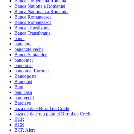
Banca Comerciala Romana
Banca Nationa a Romaniei
Banca Nationala a Romaniei
Banca Romaneasca
Banca Romaneasca
Banca Transilvania
Banca Transilvania
banci
bancnote
bancnote vechi
Banco Santander
bancomat
bancomat
bancomat Euronet
Bancoposta
Bancpost
Bani
bani cash
bani vechi
Barclays
baza de date Biroul de Credit
baza de date rau platnici Biroul de Credit
BCR
BCR
BCR Alert