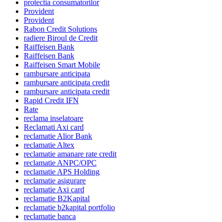
protectia consumatorilor
Provident
Provident
Rabon Credit Solutions
radiere Biroul de Credit
Raiffeisen Bank
Raiffeisen Bank
Raiffeisen Smart Mobile
rambursare anticipata
rambursare anticipata credit
rambursare anticipata credit
Rapid Credit IFN
Rate
reclama inselatoare
Reclamati Axi card
reclamatie Alior Bank
reclamatie Altex
reclamatie amanare rate credit
reclamatie ANPC/OPC
reclamatie APS Holding
reclamatie asigurare
reclamatie Axi card
reclamatie B2Kapital
reclamatie b2kapital portfolio
reclamatie banca