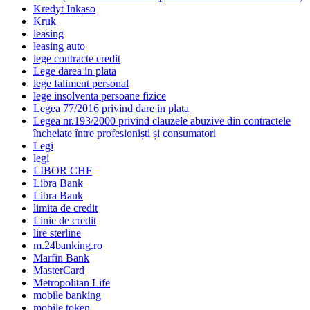
Kredyt Inkaso
Kruk
leasing
leasing auto
lege contracte credit
Lege darea in plata
lege faliment personal
lege insolventa persoane fizice
Legea 77/2016 privind dare in plata
Legea nr.193/2000 privind clauzele abuzive din contractele
încheiate între profesioniști și consumatori
Legi
legi
LIBOR CHF
Libra Bank
Libra Bank
limita de credit
Linie de credit
lire sterline
m.24banking.ro
Marfin Bank
MasterCard
Metropolitan Life
mobile banking
mobile token