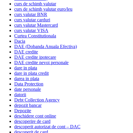
curs de schimb valutar
curs de schimb valutar euro/leu
curs valutar BNR
curs valutar carduri
curs valutar Mastercard
curs valutar VISA
Curtea Constitutionala
Dacia
DAE (Dobanda Anuala Efectiva)
DAE credite
DAE credite ipotecare
DAE credite nevoi personale
dare in plata
dare in plata credit
darea in plata
Data Protection
date personale
datorii
Debt Collection Agency
depozit bancar
Depozite
deschidere cont online
descoperire de card
descoperit autorizat de cont – DAC
descoperit de card