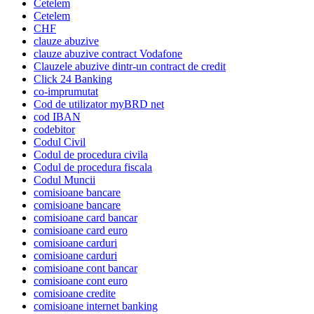
Cetelem
Cetelem
CHF
clauze abuzive
clauze abuzive contract Vodafone
Clauzele abuzive dintr-un contract de credit
Click 24 Banking
co-imprumutat
Cod de utilizator myBRD net
cod IBAN
codebitor
Codul Civil
Codul de procedura civila
Codul de procedura fiscala
Codul Muncii
comisioane bancare
comisioane bancare
comisioane card bancar
comisioane card euro
comisioane carduri
comisioane carduri
comisioane cont bancar
comisioane cont euro
comisioane credite
comisioane internet banking