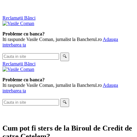
Skip
Reclamații Bănci
to
content
Probleme cu banca?
Iti raspunde Vasile Coman, jurnalist la Bancherul.ro
Adauga
intrebarea ta
Cauta
🔍
in
Reclamații Bănci
site
Probleme cu banca?
Iti raspunde Vasile Coman, jurnalist la Bancherul.ro
Adauga
intrebarea ta
Cauta
🔍
in
site
Cum pot fi sters de la Biroul de Credit de
catre Cetelem?