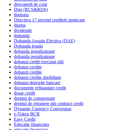
descoperit de cont
Digi (RCS&RDS)
digipass
Directiva 17 privind creditele ipotecare
diurna
dividende
dobanda
Dobanda Anuala Efectiva (DAE)
Dobanda legala
dobanda penalizatoare
dobanda penalizatoare
dobanzi credit executat silit
dobanzi credite
dobanzi credite
dobanzi credite imobiliare
dobanzi depozite bancare
documente refinantare credit
dosar credit
dreptul de compensare
dreptul de retragere din contract credit
Dynamic Currency Conversion
e-Token BCR
Easy Credit
Educatie financiara
educatie financiara