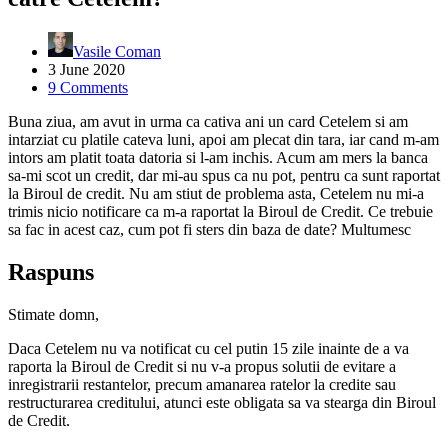
Vasile Coman
3 June 2020
9 Comments
Buna ziua, am avut in urma ca cativa ani un card Cetelem si am
intarziat cu platile cateva luni, apoi am plecat din tara, iar cand m-am
intors am platit toata datoria si l-am inchis. Acum am mers la banca
sa-mi scot un credit, dar mi-au spus ca nu pot, pentru ca sunt raportat
la Biroul de credit. Nu am stiut de problema asta, Cetelem nu mi-a
trimis nicio notificare ca m-a raportat la Biroul de Credit. Ce trebuie
sa fac in acest caz, cum pot fi sters din baza de date? Multumesc
Raspuns
Stimate domn,
Daca Cetelem nu va notificat cu cel putin 15 zile inainte de a va
raporta la Biroul de Credit si nu v-a propus solutii de evitare a
inregistrarii restantelor, precum amanarea ratelor la credite sau
restructurarea creditului, atunci este obligata sa va stearga din Biroul
de Credit.