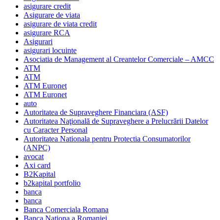
asigurare credit
Asigurare de viata
asigurare de viata credit
asigurare RCA
Asigurari
asigurari locuinte
Asociatia de Management al Creantelor Comerciale – AMCC
ATM
ATM
ATM Euronet
ATM Euronet
auto
Autoritatea de Supraveghere Financiara (ASF)
Autoritatea Naţională de Supraveghere a Prelucrării Datelor
cu Caracter Personal
Autoritatea Nationala pentru Protectia Consumatorilor
(ANPC)
avocat
Axi card
B2Kapital
b2kapital portfolio
banca
banca
Banca Comerciala Romana
Banca Nationa a Romaniei