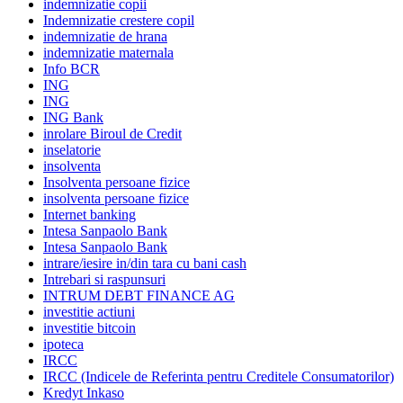
indemnizatie copii
Indemnizatie crestere copil
indemnizatie de hrana
indemnizatie maternala
Info BCR
ING
ING
ING Bank
inrolare Biroul de Credit
inselatorie
insolventa
Insolventa persoane fizice
insolventa persoane fizice
Internet banking
Intesa Sanpaolo Bank
Intesa Sanpaolo Bank
intrare/iesire in/din tara cu bani cash
Intrebari si raspunsuri
INTRUM DEBT FINANCE AG
investitie actiuni
investitie bitcoin
ipoteca
IRCC
IRCC (Indicele de Referinta pentru Creditele Consumatorilor)
Kredyt Inkaso