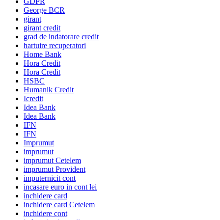
GDPR
George BCR
girant
girant credit
grad de indatorare credit
hartuire recuperatori
Home Bank
Hora Credit
Hora Credit
HSBC
Humanik Credit
Icredit
Idea Bank
Idea Bank
IFN
IFN
Imprumut
imprumut
imprumut Cetelem
imprumut Provident
imputernicit cont
incasare euro in cont lei
inchidere card
inchidere card Cetelem
inchidere cont