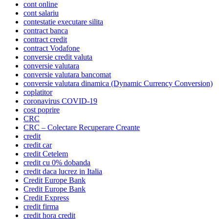
cont online
cont salariu
contestatie executare silita
contract banca
contract credit
contract Vodafone
conversie credit valuta
conversie valutara
conversie valutara bancomat
conversie valutara dinamica (Dynamic Currency Conversion)
coplatitor
coronavirus COVID-19
cost poprire
CRC
CRC – Colectare Recuperare Creante
credit
credit car
credit Cetelem
credit cu 0% dobanda
credit daca lucrez in Italia
Credit Europe Bank
Credit Europe Bank
Credit Express
credit firma
credit hora credit