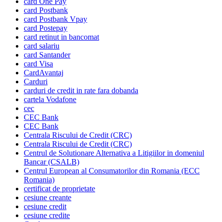
card One Pay
card Postbank
card Postbank Vpay
card Postepay
card retinut in bancomat
card salariu
card Santander
card Visa
CardAvantaj
Carduri
carduri de credit in rate fara dobanda
cartela Vodafone
cec
CEC Bank
CEC Bank
Centrala Riscului de Credit (CRC)
Centrala Riscului de Credit (CRC)
Centrul de Solutionare Alternativa a Litigiilor in domeniul
Bancar (CSALB)
Centrul European al Consumatorilor din Romania (ECC
Romania)
certificat de proprietate
cesiune creante
cesiune credit
cesiune credite