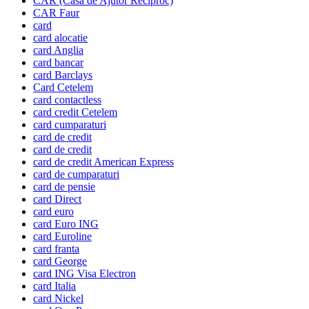
CAR (Casa de Ajutor Reciproc)
CAR Faur
card
card alocatie
card Anglia
card bancar
card Barclays
Card Cetelem
card contactless
card credit Cetelem
card cumparaturi
card de credit
card de credit
card de credit American Express
card de cumparaturi
card de pensie
card Direct
card euro
card Euro ING
card Euroline
card franta
card George
card ING Visa Electron
card Italia
card Nickel