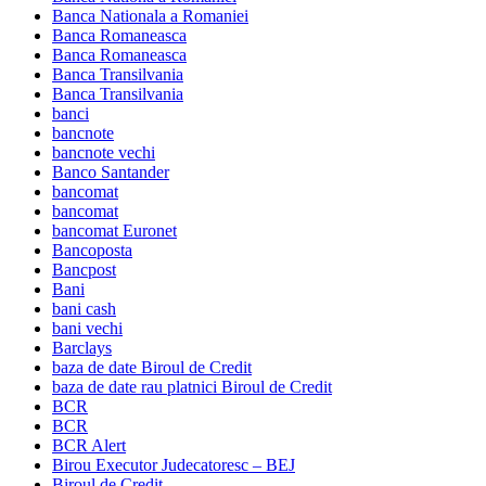
Banca Nationala a Romaniei
Banca Romaneasca
Banca Romaneasca
Banca Transilvania
Banca Transilvania
banci
bancnote
bancnote vechi
Banco Santander
bancomat
bancomat
bancomat Euronet
Bancoposta
Bancpost
Bani
bani cash
bani vechi
Barclays
baza de date Biroul de Credit
baza de date rau platnici Biroul de Credit
BCR
BCR
BCR Alert
Birou Executor Judecatoresc – BEJ
Biroul de Credit