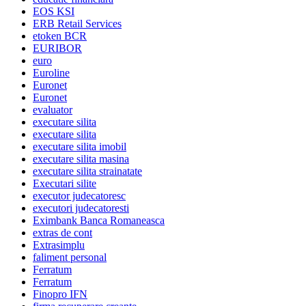
EOS KSI
ERB Retail Services
etoken BCR
EURIBOR
euro
Euroline
Euronet
Euronet
evaluator
executare silita
executare silita
executare silita imobil
executare silita masina
executare silita strainatate
Executari silite
executor judecatoresc
executori judecatoresti
Eximbank Banca Romaneasca
extras de cont
Extrasimplu
faliment personal
Ferratum
Ferratum
Finopro IFN