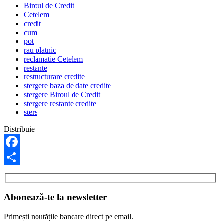
Biroul de Credit
Cetelem
credit
cum
pot
rau platnic
reclamatie Cetelem
restante
restructurare credite
stergere baza de date credite
stergere Biroul de Credit
stergere restante credite
sters
Distribuie
Facebook
Share
Abonează-te la newsletter
Primești noutățile bancare direct pe email.