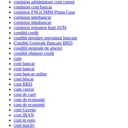
comision administrare cont curent
comision cont bancar
comision FNGCIMM Prima Casa
comision interbancar
comision intrabancar
comision retragere bani ATM
conditii credit
conditii derulare operatiuni bancare
Conditii Generale Bancare BRD
conditii generale de afaceri
conditii obtinere credit
cont
cont bancar
cont bancar
cont bancar online
cont blocat
cont BRD
cont curent
cont de card
cont de economii
cont de economii
cont George
cont IBAN
cont in euro
cont inactiv