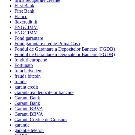
firma recuperare creante
First Bank
First Bank
Flanco
flexcredit ifn
FNGCIMM
FNGCIMM
Fond garantare
Fond garantare credite Prima Casa
Fondul de Garantare a Depozitelor Bancare (FGDB)
Fondul de Garantare a Depozitelor Bancare (FGDB)
fonduri europene
Fortunato
franci elvetieni
frauda bitcoin
fraude
garant credit
Garantarea depozitelor bancare
Garanti Bank
Garanti Bank
Garanti BBVA
Garanti BBVA
Garanti Credite de Consum
garantie
garantie telefon