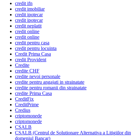
credit ifn
credit imobiliar
credit ipotecar
credit ipotecar
credit neplatit
credit online
credit online
credit pentru casa
credit pentru locuinta
Credit Prima Casa
credit Provident
Credite
credite CHF
credite nevoi personale
credite pentru angajati in strainatate
credite pentru romanii din strainatate
credite Prima Casa
CreditFix
CreditPrime
Credius
criptomonede
criptomonede
CSALB
CSALB (Centrul de Solutionare Alternativa a Litigiilor din
domeniul Bancar)