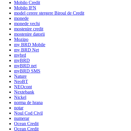
Mobilo Credit
Mobilo IFN
model cerere stergere Biroul de Credit
monede
monede vechi
mostenire credit
mostenire datorii
Mozipo
my BRD Mobile
my BRD Net
mybrd
myBRD
myBRD net
myBRD SMS
Nature
NeoBT
NEOcont
Nextebank
Nickel
norma de hrana
notar
Noul Cod Civil
numerar
Ocean Credit
Ocean Credit