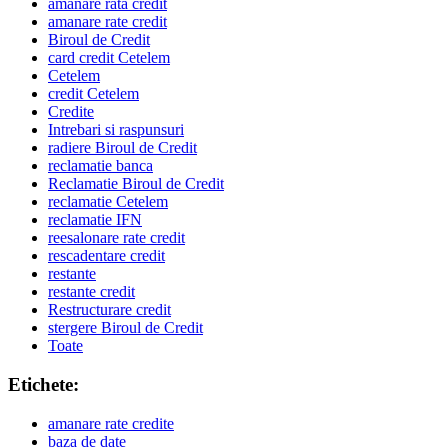
amanare rata credit
amanare rate credit
Biroul de Credit
card credit Cetelem
Cetelem
credit Cetelem
Credite
Intrebari si raspunsuri
radiere Biroul de Credit
reclamatie banca
Reclamatie Biroul de Credit
reclamatie Cetelem
reclamatie IFN
reesalonare rate credit
rescadentare credit
restante
restante credit
Restructurare credit
stergere Biroul de Credit
Toate
Etichete:
amanare rate credite
baza de date