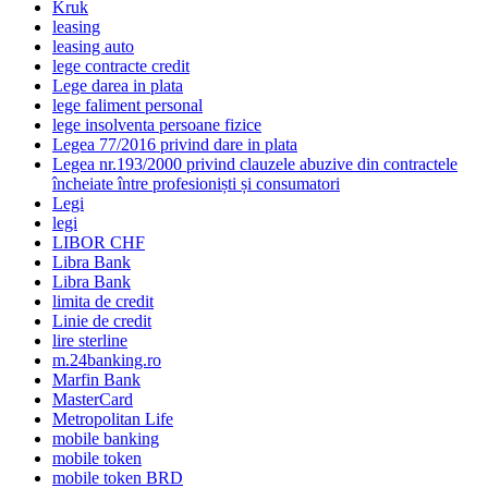
Kruk
leasing
leasing auto
lege contracte credit
Lege darea in plata
lege faliment personal
lege insolventa persoane fizice
Legea 77/2016 privind dare in plata
Legea nr.193/2000 privind clauzele abuzive din contractele
încheiate între profesioniști și consumatori
Legi
legi
LIBOR CHF
Libra Bank
Libra Bank
limita de credit
Linie de credit
lire sterline
m.24banking.ro
Marfin Bank
MasterCard
Metropolitan Life
mobile banking
mobile token
mobile token BRD