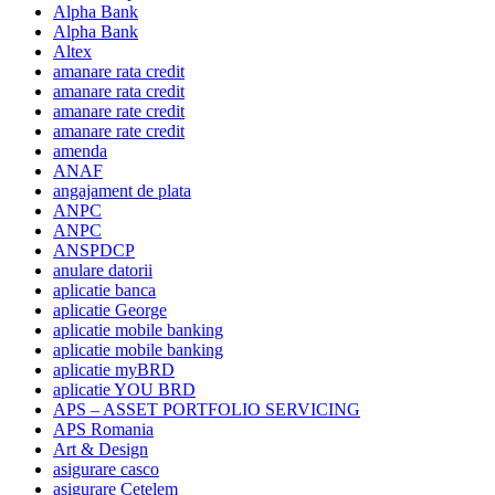
Alpha Bank
Alpha Bank
Altex
amanare rata credit
amanare rata credit
amanare rate credit
amanare rate credit
amenda
ANAF
angajament de plata
ANPC
ANPC
ANSPDCP
anulare datorii
aplicatie banca
aplicatie George
aplicatie mobile banking
aplicatie mobile banking
aplicatie myBRD
aplicatie YOU BRD
APS – ASSET PORTFOLIO SERVICING
APS Romania
Art & Design
asigurare casco
asigurare Cetelem