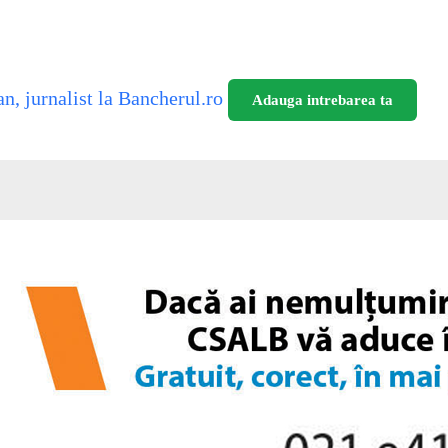
n, jurnalist la Bancherul.ro
Adauga intrebarea ta