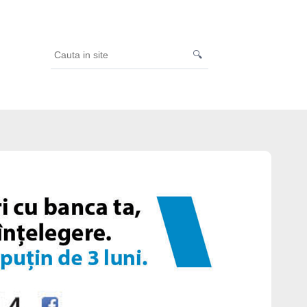
🔍
Cauta
in
site