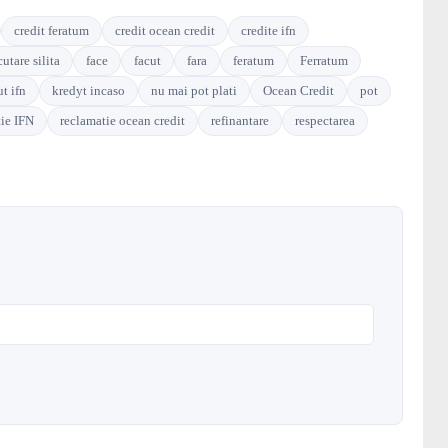
credit feratum
credit ocean credit
credite ifn
utare silita
face
facut
fara
feratum
Ferratum
t ifn
kredyt incaso
nu mai pot plati
Ocean Credit
pot
tie IFN
reclamatie ocean credit
refinantare
respectarea