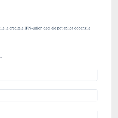
le la creditele IFN-urilor, deci ele pot aplica dobanzile
d
*