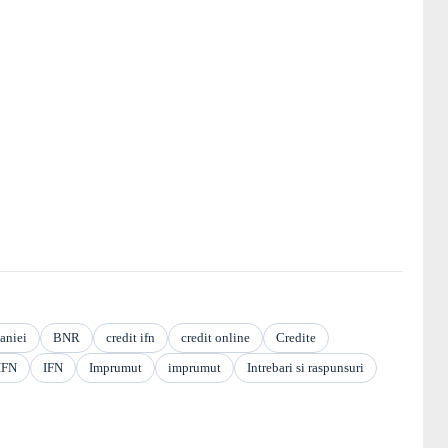
aniei
BNR
credit ifn
credit online
Credite
IFN
IFN
Imprumut
imprumut
Intrebari si raspunsuri