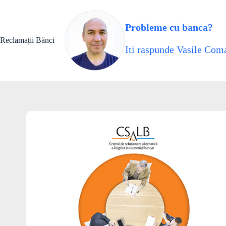
Skip
to
content
Probleme cu banca?
Reclamații Bănci
Iti raspunde Vasile Coma