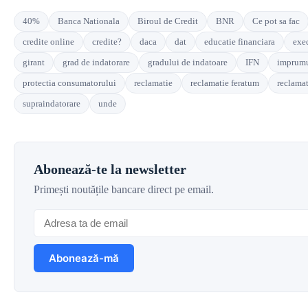
40%
Banca Nationala
Biroul de Credit
BNR
Ce pot sa fac
credite online
credite?
daca
dat
educatie financiara
exec
girant
grad de indatorare
gradului de indatoare
IFN
imprumu
protectia consumatorului
reclamatie
reclamatie feratum
reclama
supraindatorare
unde
Abonează-te la newsletter
Primești noutățile bancare direct pe email.