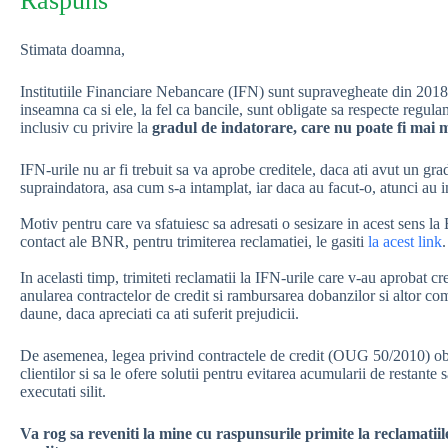
Raspuns
Stimata doamna,
Institutiile Financiare Nebancare (IFN) sunt supravegheate din 20
inseamna ca si ele, la fel ca bancile, sunt obligate sa respecte regul
inclusiv cu privire la
gradul de indatorare, care nu poate fi mai 
IFN-urile nu ar fi trebuit sa va aprobe creditele, daca ati avut un g
supraindatora, asa cum s-a intamplat, iar daca au facut-o, atunci au
Motiv pentru care va sfatuiesc sa adresati o sesizare in acest sens la B
contact ale BNR, pentru trimiterea reclamatiei, le gasiti
la acest link
.
In acelasti timp, trimiteti reclamatii la IFN-urile care v-au aprobat cre
anularea contractelor de credit si rambursarea dobanzilor si altor co
daune, daca apreciati ca ati suferit prejudicii.
De asemenea, legea privind contractele de credit (OUG 50/2010) obli
clientilor si sa le ofere solutii pentru evitarea acumularii de restante 
executati silit.
Va rog sa reveniti la mine cu raspunsurile primite la reclamatii