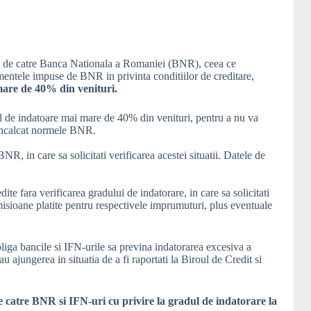
18 de catre Banca Nationala a Romaniei (BNR), ceea ce
amentele impuse de BNR in privinta conditiilor de creditare,
mare de 40% din venituri.
rad de indatoare mai mare de 40% din venituri, pentru a nu va
 incalcat normele BNR.
NR, in care sa solicitati verificarea acestei situatii. Datele de
dite fara verificarea gradului de indatorare, in care sa solicitati
misioane platite pentru respectivele imprumuturi, plus eventuale
ga bancile si IFN-urile sa previna indatorarea excesiva a
sau ajungerea in situatia de a fi raportati la Biroul de Credit si
le catre BNR si IFN-uri cu privire la gradul de indatorare la