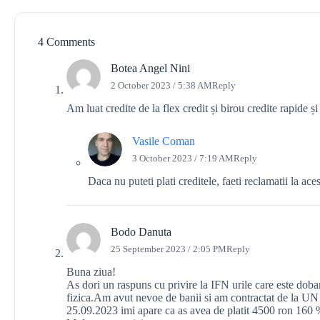
4 Comments
Botea Angel Nini
2 October 2023 / 5:38 AM
Reply
Am luat credite de la flex credit și birou credite rapide și
Vasile Coman
3 October 2023 / 7:19 AM
Reply
Daca nu puteti plati creditele, faeti reclamatii la ace
Bodo Danuta
25 September 2023 / 2:05 PM
Reply
Buna ziua!
As dori un raspuns cu privire la IFN urile care este doba
fizica.Am avut nevoe de banii si am contractat de la UN
25.09.2023 imi apare ca as avea de platit 4500 ron 160 