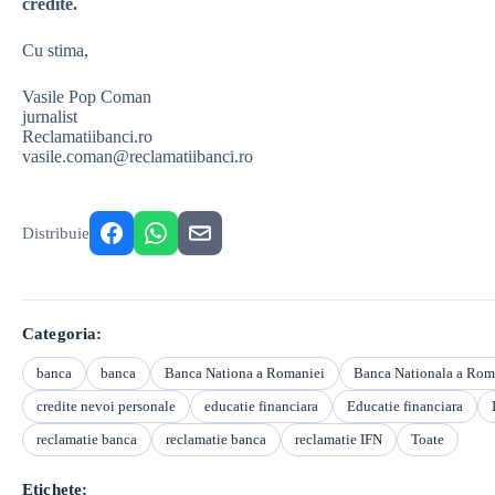
credite.
Cu stima,
Vasile Pop Coman
jurnalist
Reclamatiibanci.ro
vasile.coman@reclamatiibanci.ro
Distribuie
Categoria:
banca
banca
Banca Nationa a Romaniei
Banca Nationala a Rom
credite nevoi personale
educatie financiara
Educatie financiara
reclamatie banca
reclamatie banca
reclamatie IFN
Toate
Etichete: