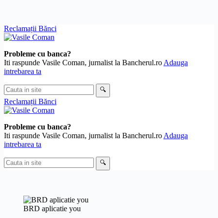
Skip
Reclamații Bănci
to
content
Probleme cu banca?
Iti raspunde Vasile Coman, jurnalist la Bancherul.ro
Adauga
intrebarea ta
Cauta
🔍
in
Reclamații Bănci
site
Probleme cu banca?
Iti raspunde Vasile Coman, jurnalist la Bancherul.ro
Adauga
intrebarea ta
Cauta
🔍
in
site
BRD aplicatie you