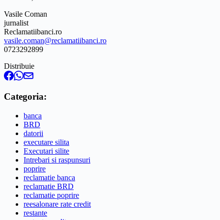
Vasile Coman
jurnalist
Reclamatiibanci.ro
vasile.coman@reclamatiibanci.ro
0723292899
Distribuie
Categoria:
banca
BRD
datorii
executare silita
Executari silite
Intrebari si raspunsuri
poprire
reclamatie banca
reclamatie BRD
reclamatie poprire
reesalonare rate credit
restante