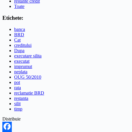
restante credit
Toate
Etichete:
banca
BRD
Cat
creditului
Dupa
executare silita
executat
imprumut
neplata
OUG 50/2010
pot
rata
reclamatie BRD
restanta
silit
timp
Distribuie