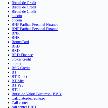
Biroul de Credit
Biroul de Credit
Biroul de Credit
bitcoin
bitcoin
BNP Paribas Personal Finance
BNP Paribas Personal Finance
BNR
BNR
BonusCard
BRD
BRD
BRD Finance
broker credit
brokeri
BSG Credit
BT
BT Direct
BT Mic
BT Pay
BT24
Bursa de Valori Bucuresti (BVB)
Calculatordecredite.ro
Call center
call center BRD