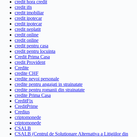
credit hora credit
credit ifn
credit imobiliar
credit ipotecar
credit ipotecar
credit neplatit
credit online
credit online
credit pentru casa
credit pentru locuinta
Credit Prima Casa
credit Provident
Credite
credite CHF
credite nevoi personale
credite pentru angajati in strainatate
credite pentru romanii din strainatate
credite Prima Casa
CreditFix
CreditPrime
Credius
criptomonede
criptomonede
CSALB
CSALB (Centrul de Solutionare Alternativa a Litigiilor din