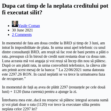
Dupa cat timp de la neplata creditului pot
fi executat silit?
Vasile Coman
30 June 2021
2 Comments
In momentul de fata am doua credite la BRD și timp de 3 luni, am
intrat în imposibilitate de plata. In urma unui apel telefonic cu unul
dintre consultanții BRD, am reușit să fac rost de bani pentru a plăti o
rata..presupun că în biroul de credit sunt restanta doar cu doua rate.
Luna aceasta mă voi angaja și voi reuși să încep din nou să plătesc.
După ce am platit rata, in urma convorbirii telefonice, la câteva zile
am primit acest mesaj de la banca: ” La 22/06/2021 suma datorata
este 2297.26 RON. In cazul neplatii se va trece la urmatoarea faza
de recuperare.”
In momentul de față aș avea de plătit 2297 (restanțele pe cele două
luni) + 1120 (luna curenta) pentru a ajunge la zi.
Întrebarea mea este..dacă nu reușesc să plătesc integral aceasta sumă
și voi plati doar o rata (1120) vor trece la executare silita pentru
neplata celor 2297 lei?