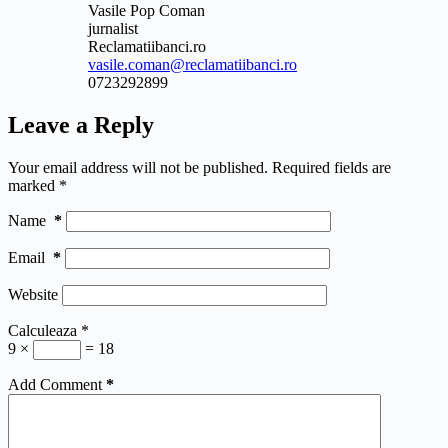
Vasile Pop Coman
jurnalist
Reclamatiibanci.ro
vasile.coman@reclamatiibanci.ro
0723292899
Leave a Reply
Your email address will not be published.
Required fields are
marked
*
Name
*
Email
*
Website
Calculeaza
*
9 ×
= 18
Add Comment
*