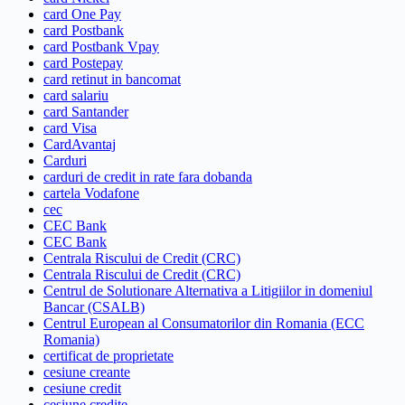
card One Pay
card Postbank
card Postbank Vpay
card Postepay
card retinut in bancomat
card salariu
card Santander
card Visa
CardAvantaj
Carduri
carduri de credit in rate fara dobanda
cartela Vodafone
cec
CEC Bank
CEC Bank
Centrala Riscului de Credit (CRC)
Centrala Riscului de Credit (CRC)
Centrul de Solutionare Alternativa a Litigiilor in domeniul
Bancar (CSALB)
Centrul European al Consumatorilor din Romania (ECC
Romania)
certificat de proprietate
cesiune creante
cesiune credit
cesiune credite