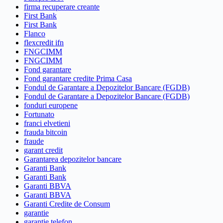
firma recuperare creante
First Bank
First Bank
Flanco
flexcredit ifn
FNGCIMM
FNGCIMM
Fond garantare
Fond garantare credite Prima Casa
Fondul de Garantare a Depozitelor Bancare (FGDB)
Fondul de Garantare a Depozitelor Bancare (FGDB)
fonduri europene
Fortunato
franci elvetieni
frauda bitcoin
fraude
garant credit
Garantarea depozitelor bancare
Garanti Bank
Garanti Bank
Garanti BBVA
Garanti BBVA
Garanti Credite de Consum
garantie
garantie telefon