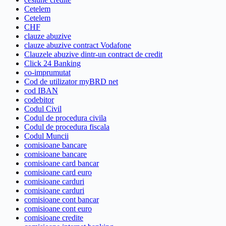
Cetelem
Cetelem
CHF
clauze abuzive
clauze abuzive contract Vodafone
Clauzele abuzive dintr-un contract de credit
Click 24 Banking
co-imprumutat
Cod de utilizator myBRD net
cod IBAN
codebitor
Codul Civil
Codul de procedura civila
Codul de procedura fiscala
Codul Muncii
comisioane bancare
comisioane bancare
comisioane card bancar
comisioane card euro
comisioane carduri
comisioane carduri
comisioane cont bancar
comisioane cont euro
comisioane credite