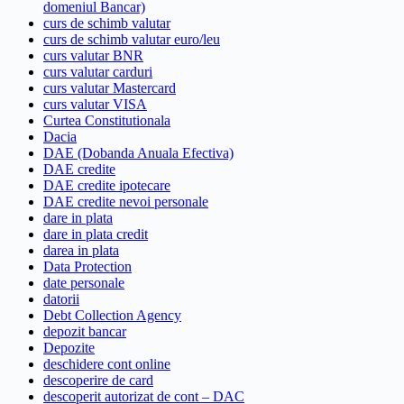
domeniul Bancar)
curs de schimb valutar
curs de schimb valutar euro/leu
curs valutar BNR
curs valutar carduri
curs valutar Mastercard
curs valutar VISA
Curtea Constitutionala
Dacia
DAE (Dobanda Anuala Efectiva)
DAE credite
DAE credite ipotecare
DAE credite nevoi personale
dare in plata
dare in plata credit
darea in plata
Data Protection
date personale
datorii
Debt Collection Agency
depozit bancar
Depozite
deschidere cont online
descoperire de card
descoperit autorizat de cont – DAC