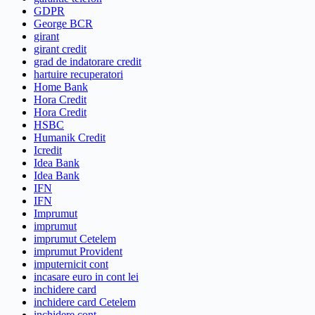
GDPR
George BCR
girant
girant credit
grad de indatorare credit
hartuire recuperatori
Home Bank
Hora Credit
Hora Credit
HSBC
Humanik Credit
Icredit
Idea Bank
Idea Bank
IFN
IFN
Imprumut
imprumut
imprumut Cetelem
imprumut Provident
imputernicit cont
incasare euro in cont lei
inchidere card
inchidere card Cetelem
inchidere cont