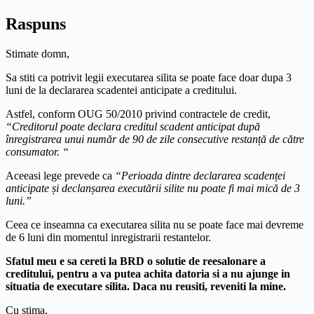
Raspuns
Stimate domn,
Sa stiti ca potrivit legii executarea silita se poate face doar dupa 3
luni de la declararea scadentei anticipate a creditului.
Astfel, conform OUG 50/2010 privind contractele de credit,
“Creditorul poate declara creditul scadent anticipat după
înregistrarea unui număr de 90 de zile consecutive restanță de către
consumator. “
Aceeasi lege prevede ca
“Perioada dintre declararea scadenței
anticipate și declanșarea executării silite nu poate fi mai mică de 3
luni.”
Ceea ce inseamna ca executarea silita nu se poate face mai devreme
de 6 luni din momentul inregistrarii restantelor.
Sfatul meu e sa cereti la BRD o solutie de reesalonare a
creditului, pentru a va putea achita datoria si a nu ajunge in
situatia de executare silita. Daca nu reusiti, reveniti la mine.
Cu stima,