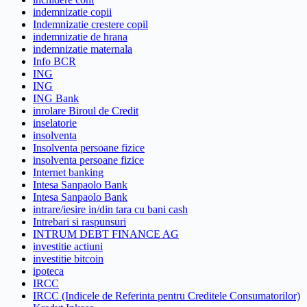
indemnizatie copii
Indemnizatie crestere copil
indemnizatie de hrana
indemnizatie maternala
Info BCR
ING
ING
ING Bank
inrolare Biroul de Credit
inselatorie
insolventa
Insolventa persoane fizice
insolventa persoane fizice
Internet banking
Intesa Sanpaolo Bank
Intesa Sanpaolo Bank
intrare/iesire in/din tara cu bani cash
Intrebari si raspunsuri
INTRUM DEBT FINANCE AG
investitie actiuni
investitie bitcoin
ipoteca
IRCC
IRCC (Indicele de Referinta pentru Creditele Consumatorilor)