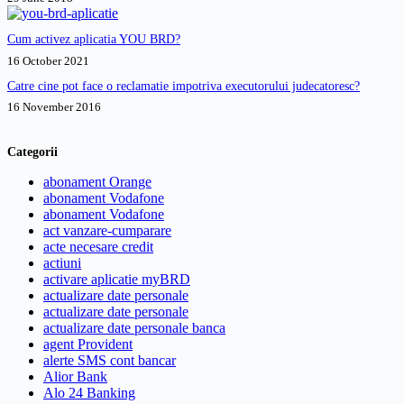
Cum activez aplicatia YOU BRD?
16 October 2021
Catre cine pot face o reclamatie impotriva executorului judecatoresc?
16 November 2016
Categorii
abonament Orange
abonament Vodafone
abonament Vodafone
act vanzare-cumparare
acte necesare credit
actiuni
activare aplicatie myBRD
actualizare date personale
actualizare date personale
actualizare date personale banca
agent Provident
alerte SMS cont bancar
Alior Bank
Alo 24 Banking