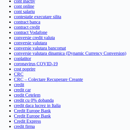
cont inactiv
cont online
cont salariu
contestatie executare silita
contract banca
contract credit
contract Vodafone
conversie credit valuta
conversie valutara
conversie valutara bancomat
conversie valutara dinamica (Dynamic Currency Conversion)
coplatitor
coronavirus COVID-19
cost poprire
CRC
CRC – Colectare Recuperare Creante
credit
credit car
credit Cetelem
credit cu 0% dobanda
credit daca lucrez in Italia
Credit Europe Bank
Credit Europe Bank
Credit Express
credit firma