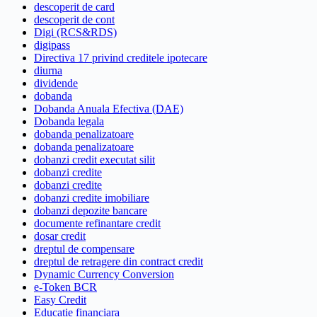
descoperit de card
descoperit de cont
Digi (RCS&RDS)
digipass
Directiva 17 privind creditele ipotecare
diurna
dividende
dobanda
Dobanda Anuala Efectiva (DAE)
Dobanda legala
dobanda penalizatoare
dobanda penalizatoare
dobanzi credit executat silit
dobanzi credite
dobanzi credite
dobanzi credite imobiliare
dobanzi depozite bancare
documente refinantare credit
dosar credit
dreptul de compensare
dreptul de retragere din contract credit
Dynamic Currency Conversion
e-Token BCR
Easy Credit
Educatie financiara