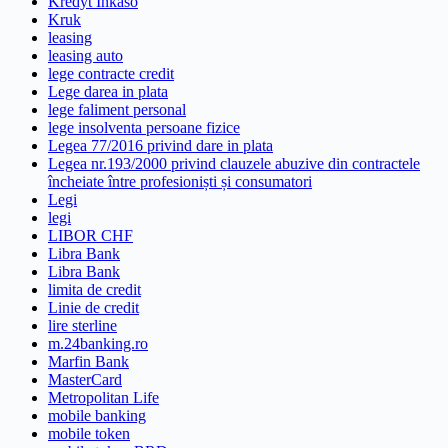
Kredyt Inkaso
Kruk
leasing
leasing auto
lege contracte credit
Lege darea in plata
lege faliment personal
lege insolventa persoane fizice
Legea 77/2016 privind dare in plata
Legea nr.193/2000 privind clauzele abuzive din contractele
încheiate între profesioniști și consumatori
Legi
legi
LIBOR CHF
Libra Bank
Libra Bank
limita de credit
Linie de credit
lire sterline
m.24banking.ro
Marfin Bank
MasterCard
Metropolitan Life
mobile banking
mobile token