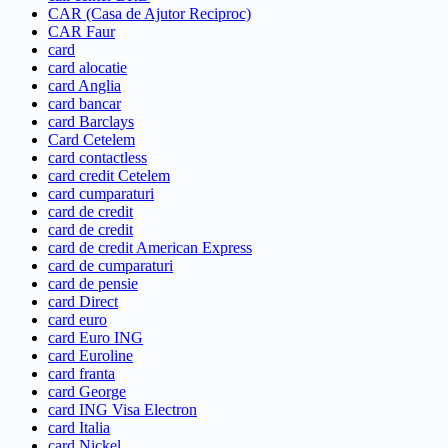
CAR (Casa de Ajutor Reciproc)
CAR Faur
card
card alocatie
card Anglia
card bancar
card Barclays
Card Cetelem
card contactless
card credit Cetelem
card cumparaturi
card de credit
card de credit
card de credit American Express
card de cumparaturi
card de pensie
card Direct
card euro
card Euro ING
card Euroline
card franta
card George
card ING Visa Electron
card Italia
card Nickel