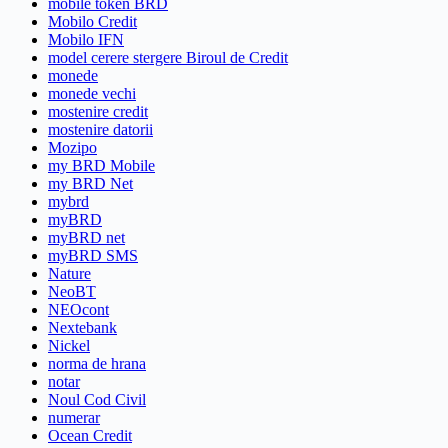
mobile token BRD
Mobilo Credit
Mobilo IFN
model cerere stergere Biroul de Credit
monede
monede vechi
mostenire credit
mostenire datorii
Mozipo
my BRD Mobile
my BRD Net
mybrd
myBRD
myBRD net
myBRD SMS
Nature
NeoBT
NEOcont
Nextebank
Nickel
norma de hrana
notar
Noul Cod Civil
numerar
Ocean Credit