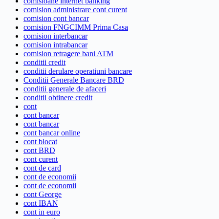
comisioane internet banking
comision administrare cont curent
comision cont bancar
comision FNGCIMM Prima Casa
comision interbancar
comision intrabancar
comision retragere bani ATM
conditii credit
conditii derulare operatiuni bancare
Conditii Generale Bancare BRD
conditii generale de afaceri
conditii obtinere credit
cont
cont bancar
cont bancar
cont bancar online
cont blocat
cont BRD
cont curent
cont de card
cont de economii
cont de economii
cont George
cont IBAN
cont in euro