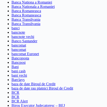
Banca Nationa a Romaniei
Banca Nationala a Romaniei
Banca Romaneasca
Banca Romaneasca
Banca Transilvania
Banca Transilvania
banci
bancnote
bancnote vechi
Banco Santander
bancomat
bancomat
bancomat Euronet
Bancoposta
Bancpost
Bani
bani cash
bani vechi
Barclays
baza de date Biroul de Credit
baza de date rau platnici Biroul de Credit
BCR
BCR
BCR Alert
Birou Executor Judecatoresc – BEJ