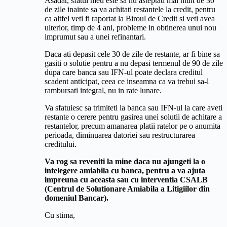
Asadar, sfatul meu este sa nu asteptati mai mult de 30
de zile inainte sa va achitati restantele la credit, pentru
ca altfel veti fi raportat la Biroul de Credit si veti avea
ulterior, timp de 4 ani, probleme in obtinerea unui nou
imprumut sau a unei refinantari.
Daca ati depasit cele 30 de zile de restante, ar fi bine sa
gasiti o solutie pentru a nu depasi termenul de 90 de zile
dupa care banca sau IFN-ul poate declara creditul
scadent anticipat, ceea ce inseamna ca va trebui sa-l
rambursati integral, nu in rate lunare.
Va sfatuiesc sa trimiteti la banca sau IFN-ul la care aveti
restante o cerere pentru gasirea unei solutii de achitare a
restantelor, precum amanarea platii ratelor pe o anumita
perioada, diminuarea datoriei sau restructurarea
creditului.
Va rog sa reveniti la mine daca nu ajungeti la o
intelegere amiabila cu banca, pentru a va ajuta
impreuna cu aceasta sau cu interventia CSALB
(Centrul de Solutionare Amiabila a Litigiilor din
domeniul Bancar).
Cu stima,