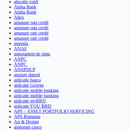
alocatie copil
Alpha Bank
Alpha Bank
Altex
amanare rata credit
amanare rata credit
amanare rate credit
amanare rate credit
amenda
ANAF
angajament de plata
ANPC
ANPC
ANSPDCP
anulare datorii
aplicatie banca
aplicatie George
aplicatie mobile banking
aplicatie mobile banking
aplicatie myBRD
aplicatie YOU BRD
APS – ASSET PORTFOLIO SERVICING
APS Romania
Art & Design
asigurare casco