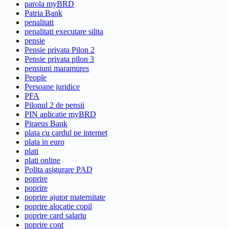
parola myBRD
Patria Bank
penalitati
penalitati executare silita
pensie
Pensie privata Pilon 2
Pensie privata pilon 3
pensiuni maramures
People
Persoane juridice
PFA
Pilonul 2 de pensii
PIN aplicatie myBRD
Piraeus Bank
plata cu cardul pe internet
plata in euro
plati
plati online
Polita asigurare PAD
poprire
poprire
poprire ajutor maternitate
poprire alocatie copil
poprire card salariu
poprire cont