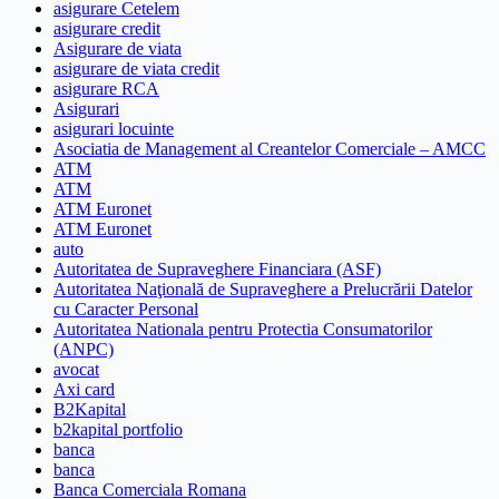
asigurare Cetelem
asigurare credit
Asigurare de viata
asigurare de viata credit
asigurare RCA
Asigurari
asigurari locuinte
Asociatia de Management al Creantelor Comerciale – AMCC
ATM
ATM
ATM Euronet
ATM Euronet
auto
Autoritatea de Supraveghere Financiara (ASF)
Autoritatea Naţională de Supraveghere a Prelucrării Datelor
cu Caracter Personal
Autoritatea Nationala pentru Protectia Consumatorilor
(ANPC)
avocat
Axi card
B2Kapital
b2kapital portfolio
banca
banca
Banca Comerciala Romana