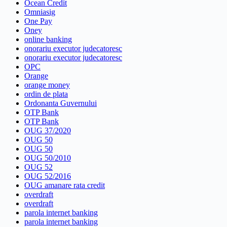
Ocean Credit
Omniasig
One Pay
Oney
online banking
onorariu executor judecatoresc
onorariu executor judecatoresc
OPC
Orange
orange money
ordin de plata
Ordonanta Guvernului
OTP Bank
OTP Bank
OUG 37/2020
OUG 50
OUG 50
OUG 50/2010
OUG 52
OUG 52/2016
OUG amanare rata credit
overdraft
overdraft
parola internet banking
parola internet banking