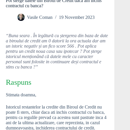
Pot sterge datele din Biroul de Credit daca am inchis
contractul cu banca?
Vasile Coman
19 November 2023
“Buna seara . În legătură cu ștergerea din baza de date
a biroului de credit am 0 datorii la ora actuala dar am
un istoric negativ și un fico score 566 . Pot aplica
pentru un credit noua casa sau ipotecar ? Pot șterge
istoricul menționând că datele mele cu caracter
personal sunt folosite in continuare deși contractul e
stins cu banca ?”
Raspuns
Stimata doamna,
Istoricul restantelor la credite din Biroul de Credit nu
poate fi sters, chiar daca ati inchis contractul cu banca,
pentru ca regulile prevad ca acestea sunt pastrate inca 4
ani de la ultima actualizare, care reprezinta, in cazul
dumneavoastra, inchiderea contractului de credit.