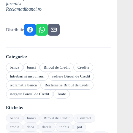
jurnalist
Reclamatiibanci.ro
Distribuie
Categoria:
banca
banci
Biroul de Credit
Credite
Intrebari si raspunsuri
radiere Biroul de Credit
reclamatie banca
Reclamatie Biroul de Credit
stergere Biroul de Credit
Toate
Etichete:
banca
banci
Biroul de Credit
Contract
credit
daca
datele
inchis
pot