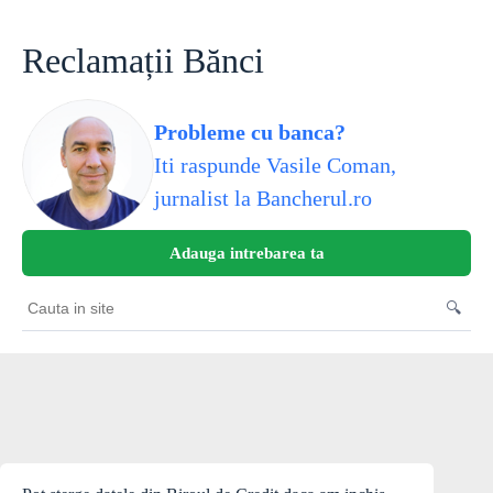
Skip
to
content
Reclamații Bănci
Probleme cu banca?
Iti raspunde Vasile Coman,
jurnalist la Bancherul.ro
Adauga intrebarea ta
🔍
Cauta
in
site