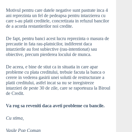
Motivul pentru care datele negative sunt pastrate inca 4
ani reprezinta un fel de pedeapsa pentru intarzierea cu
care s-au platit creditele, concretizata in refuzul bancilor
de a acorda restantierilor noi credite.
De fapt, pentru banci acest lucru reprezinta o masura de
precautie in fata rau-platnicilor, indiferent daca
intarzierile au fost subiective (rau-intentionat) sau
obiective, precum pierderea locului de munca.
De aceea, e bine de stiut ca in situatia in care apar
probleme cu plata creditului, trebuie facuta la banca o
cerere in vederea gasirii unei solutii de restructurare a
platii creditului, astfel incat sa nu se inregistreze
intarzieri de peste 30 de zile, care se raporteaza la Biroul
de Credit.
Va rog sa reveniti daca aveti probleme cu bancile.
Cu stima,
Vasile Pop Coman