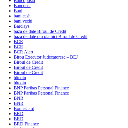
Bancoposta
Bancpost
Bani
bani cash
bani vechi
Barclays
baza de date Biroul de Credit
baza de date rau platnici Biroul de Credit
BCR
BCR
BCR Alert
Birou Executor Judecatoresc – BEJ
Biroul de Credit
Biroul de Credit
Biroul de Credit
bitcoin
bitcoin
BNP Paribas Personal Finance
BNP Paribas Personal Finance
BNR
BNR
BonusCard
BRD
BRD
BRD Finance