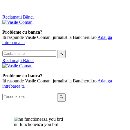
Skip
Reclamații Bănci
to
content
Probleme cu banca?
Iti raspunde Vasile Coman, jurnalist la Bancherul.ro
Adauga
intrebarea ta
Cauta
🔍
in
Reclamații Bănci
site
Probleme cu banca?
Iti raspunde Vasile Coman, jurnalist la Bancherul.ro
Adauga
intrebarea ta
Cauta
🔍
in
site
nu functioneaza you brd