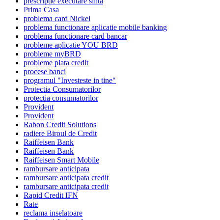
prescriptie executare silita
Prima Casa
problema card Nickel
problema functionare aplicatie mobile banking
problema functionare card bancar
probleme aplicatie YOU BRD
probleme myBRD
probleme plata credit
procese banci
programul "Investeste in tine"
Protectia Consumatorilor
protectia consumatorilor
Provident
Provident
Rabon Credit Solutions
radiere Biroul de Credit
Raiffeisen Bank
Raiffeisen Bank
Raiffeisen Smart Mobile
rambursare anticipata
rambursare anticipata credit
rambursare anticipata credit
Rapid Credit IFN
Rate
reclama inselatoare