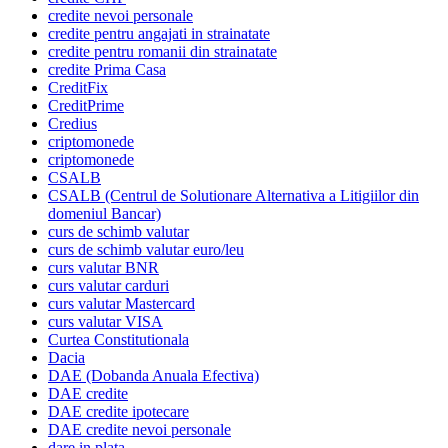
credite nevoi personale
credite pentru angajati in strainatate
credite pentru romanii din strainatate
credite Prima Casa
CreditFix
CreditPrime
Credius
criptomonede
criptomonede
CSALB
CSALB (Centrul de Solutionare Alternativa a Litigiilor din
domeniul Bancar)
curs de schimb valutar
curs de schimb valutar euro/leu
curs valutar BNR
curs valutar carduri
curs valutar Mastercard
curs valutar VISA
Curtea Constitutionala
Dacia
DAE (Dobanda Anuala Efectiva)
DAE credite
DAE credite ipotecare
DAE credite nevoi personale
dare in plata