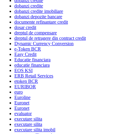
dobanzi credite
dobanzi credite
dobanzi credite imobiliare
dobanzi depozite bancare
documente refinantare credit
dosar credit
dreptul de compensare
dreptul de retragere din contract credit
Dynamic Currency Conversion
e-Token BCR
Easy Credit
Educatie financiara
educatie financiara
EOS KSI
ERB Retail Services
etoken BCR
EURIBOR
euro
Euroline
Euronet
Euronet
evaluator
executare silita
executare silita
executare silita imobil