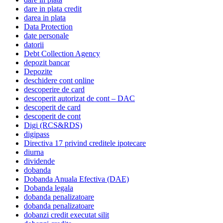
dare in plata credit
darea in plata
Data Protection
date personale
datorii
Debt Collection Agency
depozit bancar
Depozite
deschidere cont online
descoperire de card
descoperit autorizat de cont – DAC
descoperit de card
descoperit de cont
Digi (RCS&RDS)
digipass
Directiva 17 privind creditele ipotecare
diurna
dividende
dobanda
Dobanda Anuala Efectiva (DAE)
Dobanda legala
dobanda penalizatoare
dobanda penalizatoare
dobanzi credit executat silit