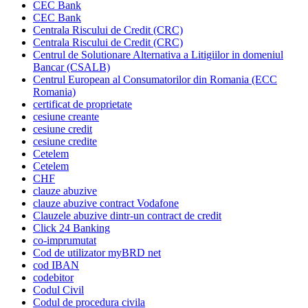
CEC Bank
CEC Bank
Centrala Riscului de Credit (CRC)
Centrala Riscului de Credit (CRC)
Centrul de Solutionare Alternativa a Litigiilor in domeniul
Bancar (CSALB)
Centrul European al Consumatorilor din Romania (ECC
Romania)
certificat de proprietate
cesiune creante
cesiune credit
cesiune credite
Cetelem
Cetelem
CHF
clauze abuzive
clauze abuzive contract Vodafone
Clauzele abuzive dintr-un contract de credit
Click 24 Banking
co-imprumutat
Cod de utilizator myBRD net
cod IBAN
codebitor
Codul Civil
Codul de procedura civila