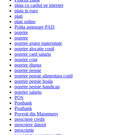
plata cu cardul pe internet
plata in euro
plati
plati online
Polita asigurare PAD
poprire
poprire
poprire ajutor maternitate
poprire alocatie copil
poprire card salariu
poprire cont
poprire diurna
poprire pensie
poprire pensie alimentara copil
poprire pensie boala
poprire pensie handicap
poprire salariu
POS
Postbank
Postbank
Povesti din Maramureș
prescriere credit
prescriere datorii
prescriptie