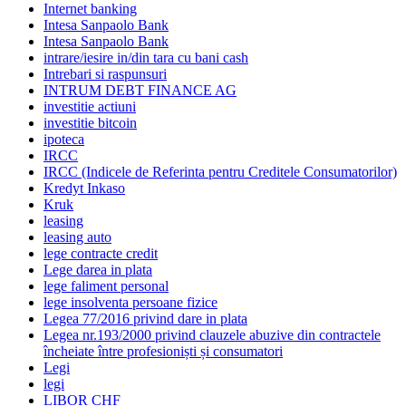
Internet banking
Intesa Sanpaolo Bank
Intesa Sanpaolo Bank
intrare/iesire in/din tara cu bani cash
Intrebari si raspunsuri
INTRUM DEBT FINANCE AG
investitie actiuni
investitie bitcoin
ipoteca
IRCC
IRCC (Indicele de Referinta pentru Creditele Consumatorilor)
Kredyt Inkaso
Kruk
leasing
leasing auto
lege contracte credit
Lege darea in plata
lege faliment personal
lege insolventa persoane fizice
Legea 77/2016 privind dare in plata
Legea nr.193/2000 privind clauzele abuzive din contractele
încheiate între profesioniști și consumatori
Legi
legi
LIBOR CHF