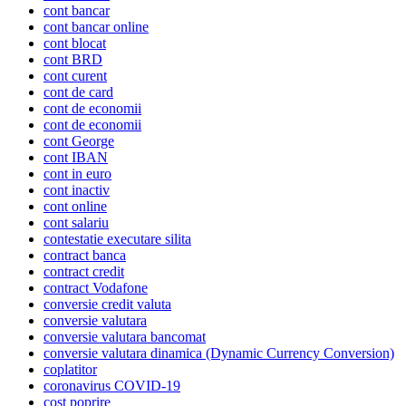
cont bancar
cont bancar online
cont blocat
cont BRD
cont curent
cont de card
cont de economii
cont de economii
cont George
cont IBAN
cont in euro
cont inactiv
cont online
cont salariu
contestatie executare silita
contract banca
contract credit
contract Vodafone
conversie credit valuta
conversie valutara
conversie valutara bancomat
conversie valutara dinamica (Dynamic Currency Conversion)
coplatitor
coronavirus COVID-19
cost poprire