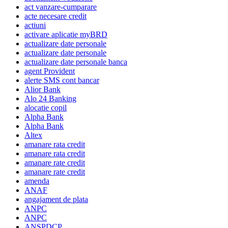
act vanzare-cumparare
acte necesare credit
actiuni
activare aplicatie myBRD
actualizare date personale
actualizare date personale
actualizare date personale banca
agent Provident
alerte SMS cont bancar
Alior Bank
Alo 24 Banking
alocatie copil
Alpha Bank
Alpha Bank
Altex
amanare rata credit
amanare rata credit
amanare rate credit
amanare rate credit
amenda
ANAF
angajament de plata
ANPC
ANPC
ANSPDCP