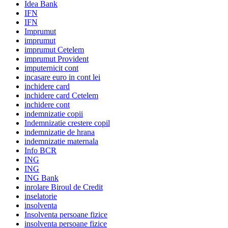
Idea Bank
IFN
IFN
Imprumut
imprumut
imprumut Cetelem
imprumut Provident
imputernicit cont
incasare euro in cont lei
inchidere card
inchidere card Cetelem
inchidere cont
indemnizatie copii
Indemnizatie crestere copil
indemnizatie de hrana
indemnizatie maternala
Info BCR
ING
ING
ING Bank
inrolare Biroul de Credit
inselatorie
insolventa
Insolventa persoane fizice
insolventa persoane fizice