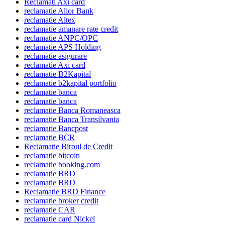
Reclamati Axi card
reclamatie Alior Bank
reclamatie Altex
reclamatie amanare rate credit
reclamatie ANPC/OPC
reclamatie APS Holding
reclamatie asigurare
reclamatie Axi card
reclamatie B2Kapital
reclamatie b2kapital portfolio
reclamatie banca
reclamatie banca
reclamatie Banca Romaneasca
reclamatie Banca Transilvania
reclamatie Bancpost
reclamatie BCR
Reclamatie Biroul de Credit
reclamatie bitcoin
reclamatie booking.com
reclamatie BRD
reclamatie BRD
Reclamatie BRD Finance
reclamatie broker credit
reclamatie CAR
reclamatie card Nickel