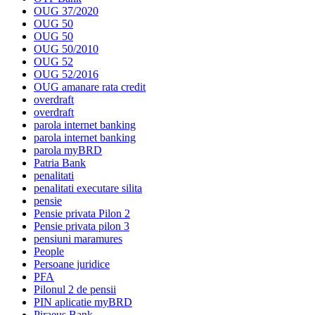
OUG 37/2020
OUG 50
OUG 50
OUG 50/2010
OUG 52
OUG 52/2016
OUG amanare rata credit
overdraft
overdraft
parola internet banking
parola internet banking
parola myBRD
Patria Bank
penalitati
penalitati executare silita
pensie
Pensie privata Pilon 2
Pensie privata pilon 3
pensiuni maramures
People
Persoane juridice
PFA
Pilonul 2 de pensii
PIN aplicatie myBRD
Piraeus Bank