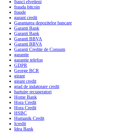
franci elvetieni
frauda bitcoin
fraude
garant credit
Garantarea depozitelor bancare
Garanti Bank
Garanti Bank
Garanti BBVA
Garanti BBVA
Garanti Credite de Consum
garantie
garantie telefon
GDPR
George BCR
girant
girant credit
grad de indatorare credit
hartuire recuperatori
Home Bank
Hora Credit
Hora Credit
HSBC
Humanik Credit
Icredit
Idea Bank