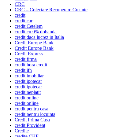
CRC
CRC – Colectare Recuperare Creante
credit
credit car
credit Cetelem
credit cu 0% dobanda
credit daca lucrez in Italia
Credit Europe Bank
Credit Europe Bank
Credit Express
credit firma
credit hora credit
credit ifn
credit imobiliar
credit ipotecar
credit ipotecar
credit neplatit
credit online
credit online
credit pentru casa
credit pentru locuinta
Credit Prima Casa
credit Provident
Credite
credite CHF