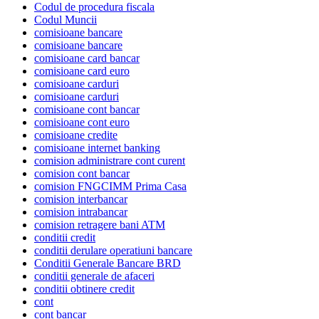
Codul de procedura fiscala
Codul Muncii
comisioane bancare
comisioane bancare
comisioane card bancar
comisioane card euro
comisioane carduri
comisioane carduri
comisioane cont bancar
comisioane cont euro
comisioane credite
comisioane internet banking
comision administrare cont curent
comision cont bancar
comision FNGCIMM Prima Casa
comision interbancar
comision intrabancar
comision retragere bani ATM
conditii credit
conditii derulare operatiuni bancare
Conditii Generale Bancare BRD
conditii generale de afaceri
conditii obtinere credit
cont
cont bancar