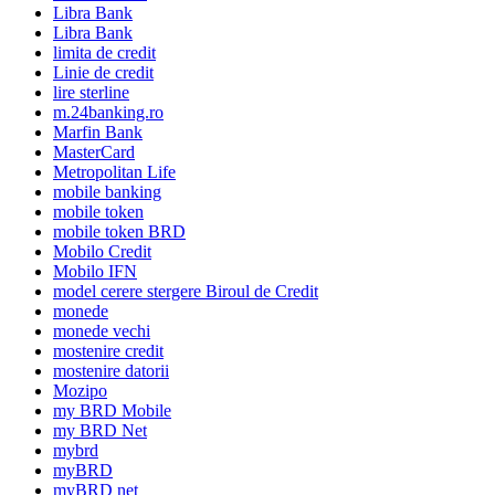
Libra Bank
Libra Bank
limita de credit
Linie de credit
lire sterline
m.24banking.ro
Marfin Bank
MasterCard
Metropolitan Life
mobile banking
mobile token
mobile token BRD
Mobilo Credit
Mobilo IFN
model cerere stergere Biroul de Credit
monede
monede vechi
mostenire credit
mostenire datorii
Mozipo
my BRD Mobile
my BRD Net
mybrd
myBRD
myBRD net