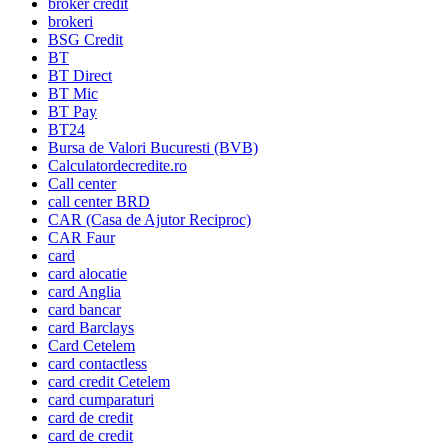
broker credit
brokeri
BSG Credit
BT
BT Direct
BT Mic
BT Pay
BT24
Bursa de Valori Bucuresti (BVB)
Calculatordecredite.ro
Call center
call center BRD
CAR (Casa de Ajutor Reciproc)
CAR Faur
card
card alocatie
card Anglia
card bancar
card Barclays
Card Cetelem
card contactless
card credit Cetelem
card cumparaturi
card de credit
card de credit