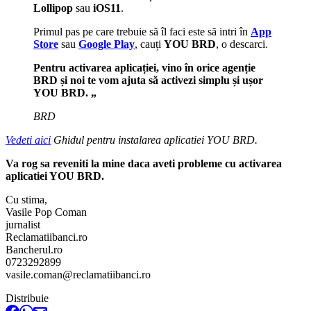
Lollipop
sau
iOS11
.
Primul pas pe care trebuie să îl faci este să intri în
App
Store
sau
Google Play
, cauți
YOU BRD
, o descarci.
Pentru activarea aplicației, vino în orice agenție
BRD și noi te vom ajuta să activezi simplu și ușor
YOU BRD. „
BRD
Vedeti aici
Ghidul pentru instalarea aplicatiei YOU BRD.
Va rog sa reveniti la mine daca aveti probleme cu activarea
aplicatiei YOU BRD.
Cu stima,
Vasile Pop Coman
jurnalist
Reclamatiibanci.ro
Bancherul.ro
0723292899
vasile.coman@reclamatiibanci.ro
Distribuie