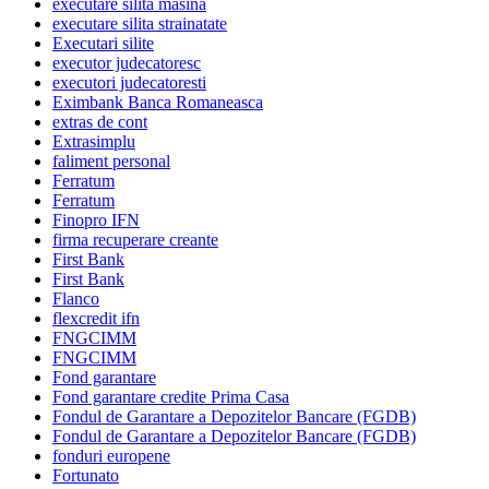
executare silita masina
executare silita strainatate
Executari silite
executor judecatoresc
executori judecatoresti
Eximbank Banca Romaneasca
extras de cont
Extrasimplu
faliment personal
Ferratum
Ferratum
Finopro IFN
firma recuperare creante
First Bank
First Bank
Flanco
flexcredit ifn
FNGCIMM
FNGCIMM
Fond garantare
Fond garantare credite Prima Casa
Fondul de Garantare a Depozitelor Bancare (FGDB)
Fondul de Garantare a Depozitelor Bancare (FGDB)
fonduri europene
Fortunato