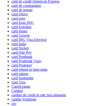
card de credit American Express
card de cumparaturi
card de pensie
card Direct
card euro
card Euro ING
card Euroline
card franta
card George
card ING Visa Electron
card Italia
card Nickel
card One Pay
card Postbank
card Postbank Vpay
card Postepay
card retinut in bancomat
card salariu
card Santander
card Visa
CardAvantaj
Carduri
carduri de credit in rate fara dobanda
cartela Vodafone
cec