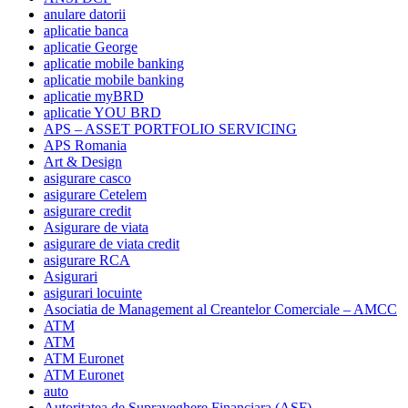
anulare datorii
aplicatie banca
aplicatie George
aplicatie mobile banking
aplicatie mobile banking
aplicatie myBRD
aplicatie YOU BRD
APS – ASSET PORTFOLIO SERVICING
APS Romania
Art & Design
asigurare casco
asigurare Cetelem
asigurare credit
Asigurare de viata
asigurare de viata credit
asigurare RCA
Asigurari
asigurari locuinte
Asociatia de Management al Creantelor Comerciale – AMCC
ATM
ATM
ATM Euronet
ATM Euronet
auto
Autoritatea de Supraveghere Financiara (ASF)