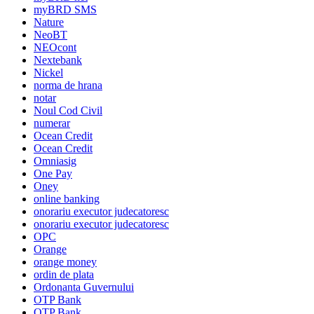
myBRD SMS
Nature
NeoBT
NEOcont
Nextebank
Nickel
norma de hrana
notar
Noul Cod Civil
numerar
Ocean Credit
Ocean Credit
Omniasig
One Pay
Oney
online banking
onorariu executor judecatoresc
onorariu executor judecatoresc
OPC
Orange
orange money
ordin de plata
Ordonanta Guvernului
OTP Bank
OTP Bank