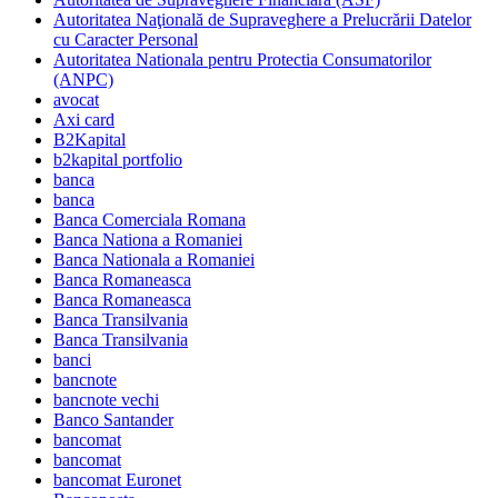
Autoritatea Naţională de Supraveghere a Prelucrării Datelor
cu Caracter Personal
Autoritatea Nationala pentru Protectia Consumatorilor
(ANPC)
avocat
Axi card
B2Kapital
b2kapital portfolio
banca
banca
Banca Comerciala Romana
Banca Nationa a Romaniei
Banca Nationala a Romaniei
Banca Romaneasca
Banca Romaneasca
Banca Transilvania
Banca Transilvania
banci
bancnote
bancnote vechi
Banco Santander
bancomat
bancomat
bancomat Euronet